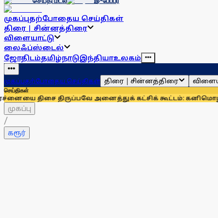
செய்தி மடல்
இ-பேப்பர்
முகப்பு
தற்போதைய செய்திகள்
திரை | சின்னத்திரை
விளையாட்டு
லைஃப்ஸ்டைல்
ஜோதிடம்
தமிழ்நாடு
இந்தியா
உலகம்
திரை | சின்னத்திரை
விளைய
முகப்பு
தற்போதைய செய்திகள்
செய்திகள்
ை திருப்பவே அனைத்துக் கட்சிக் கூட்டம்: கனிமொழி
முழுமையான 
முகப்பு
/
கரூர்