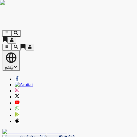
தமிழ்