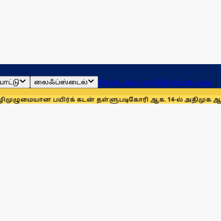
ாட்டு
லைஃப்ஸ்டைல்
ஜோதிடம்
தமிழ்நாடு
இந்தியா
உலகம்
பயிர்க் கடன் தள்ளுபடிகோரி ஆக. 14-ல் அதிமுக ஆர்ப்பாட்டம்
அனை