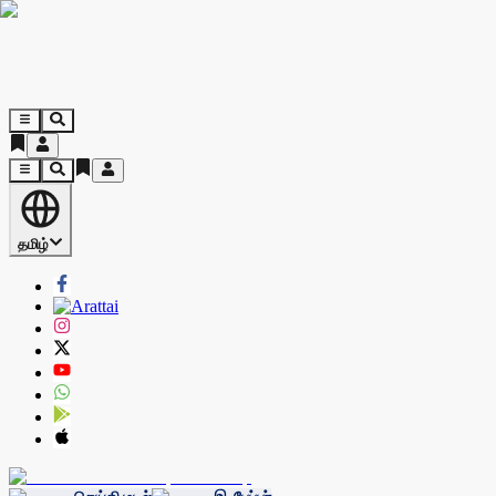
தமிழ்