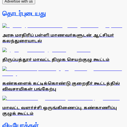
Advertise with us
தொடர்புடையது
அரசு மாதிரிப் பள்ளி மாணவா்களுடன் ஆட்சியா்
கலந்துரையாடல்
திருப்பத்தூா் மாவட்ட திமுக செயற்குழு கூட்டம்
கண்களைக் கட்டிக்கொண்டு குறைதீா் கூட்டத்தில்
விவசாயிகள் பங்கேற்பு
மாவட்ட வளா்ச்சி ஒருங்கிணைப்பு, கண்காணிப்பு
குழுக் கூட்டம்
விடியோக்கள்