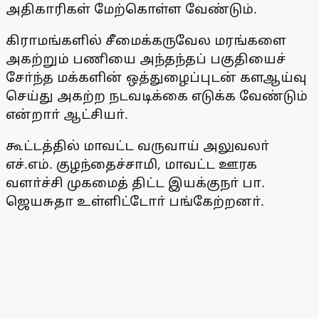
அதிகாரிகள் மேற்கொள்ள வேண்டும்.
கிராமங்களில் சீமைக்கருவேல மரங்களை
அகற்றும் பணியை அந்தந்தப் பகுதியைச்
சோ்ந்த மக்களின் ஒத்துழைப்புடன் களஆய்வு
செய்து அகற்ற நடவடிக்கை எடுக்க வேண்டும்
என்றாா் ஆட்சியா்.
கூட்டத்தில் மாவட்ட வருவாய் அலுவலா்
எச்.எம். குழந்தைச்சாமி, மாவட்ட ஊரக
வளா்ச்சி முகமைத் திட்ட இயக்குநா் பா.
ஜெயசுதா உள்ளிட்டோா் பங்கேற்றனா்.