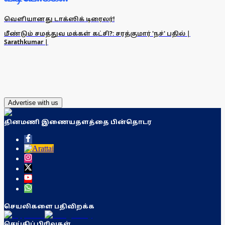
வெளியானது டாக்ஸிக் டிரைலர்!
மீண்டும் சமத்துவ மக்கள் கட்சி?: சரத்குமார் 'நச்' பதில் |
Sarathkumar |
Advertise with us
தினமணி இணையதளத்தை பின்தொடர
செயலிகளை பதிவிறக்க
செய்திப் பிரிவுகள்