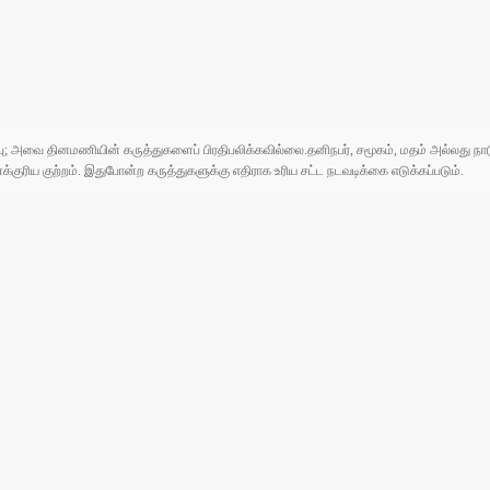
ுப்பு; அவை தினமணியின் கருத்துகளைப் பிரதிபலிக்கவில்லை.தனிநபர், சமூகம், மதம் அல்லது
ரிய குற்றம். இதுபோன்ற கருத்துகளுக்கு எதிராக உரிய சட்ட நடவடிக்கை எடுக்கப்படும்.