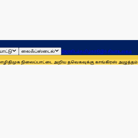
ாட்டு
லைஃப்ஸ்டைல்
ஜோதிடம்
தமிழ்நாடு
இந்தியா
உலகம்
நிலைப்பாட்டை அறிய தவெகவுக்கு காங்கிரஸ் அழுத்தம்: அன்புமண