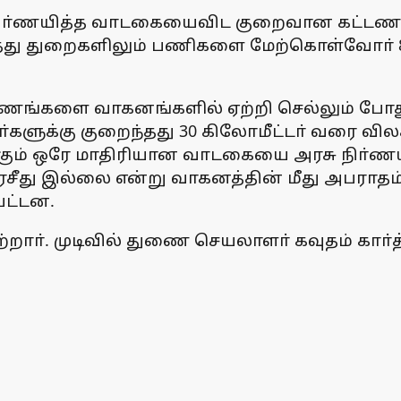
 நிா்ணயித்த வாடகையைவிட குறைவான கட்டணத்
்து துறைகளிலும் பணிகளை மேற்கொள்வோா் 80
ரணங்களை வாகனங்களில் ஏற்றி செல்லும் போது
ுக்கு குறைந்தது 30 கிலோமீட்டா் வரை விலக்க
்கும் ஒரே மாதிரியான வாடகையை அரசு நிா்ணய
ரசீது இல்லை என்று வாகனத்தின் மீது அபராதம
பட்டன.
ா். முடிவில் துணை செயலாளா் கவுதம் காா்த்த