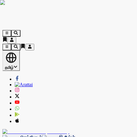
தமிழ்