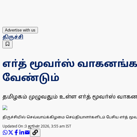
Advertise with us
திருச்சி
எா்த் மூவா்ஸ் வாகனங
வேண்டும்
தமிழகம் முழுவதும் உள்ள எா்த் மூவா்ஸ் வா
திருச்சியில் செவ்வாய்க்கிழமை செய்தியாளா்களிடம் பேசிய எா்த் மூ
Updated On :
3 ஜூன் 2026, 3:55 am IST