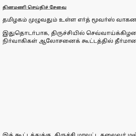
தினமணி செய்திச் சேவை
தமிழகம் முழுவதும் உள்ள எா்த் மூவா்ஸ் வா
இதுதொடா்பாக, திருச்சியில் செவ்வாய்க்கிழ
நிா்வாகிகள் ஆலோசனைக் கூட்டத்தில் தீா்மான
இக் கூட்டத்துக்கு, திருச்சி மாவட்ட தலைவா்