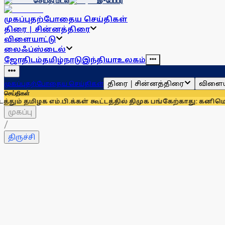
செய்தி மடல்
இ-பேப்பர்
முகப்பு
தற்போதைய செய்திகள்
திரை | சின்னத்திரை
விளையாட்டு
லைஃப்ஸ்டைல்
ஜோதிடம்
தமிழ்நாடு
இந்தியா
உலகம்
திரை | சின்னத்திரை
விளைய
முகப்பு
தற்போதைய செய்திகள்
செய்திகள்
 எம்.பி.க்கள் கூட்டத்தில் திமுக பங்கேற்காது: கனிமொழி
திமுக 
முகப்பு
/
திருச்சி