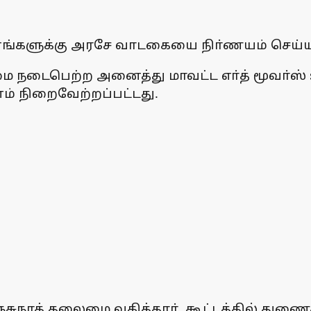
கனங்களுக்கு அரசே வாடகையை நிா்ணயம் செய்ய 
மை நடைபெற்ற அனைத்து மாவட்ட எா்த் மூவா்ஸ்
ம் நிறைவேற்றப்பட்டது.
 மஞ்சுநாத் தலைமை வகித்தாா். கூட்டத்தில் த