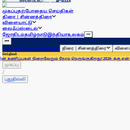
செய்தி மடல்
இ-பேப்பர்
முகப்பு
தற்போதைய செய்திகள்
திரை | சின்னத்திரை
விளையாட்டு
லைஃப்ஸ்டைல்
ஜோதிடம்
தமிழ்நாடு
இந்தியா
உலகம்
திரை | சின்னத்திரை
விளைய
முகப்பு
தற்போதைய செய்திகள்
செய்திகள்
 நிறைவேறும் நேரம் நெருங்குகிறது! 2026- க்கு என்ன சொல்லியிரு
முகப்பு
/
புதுதில்லி