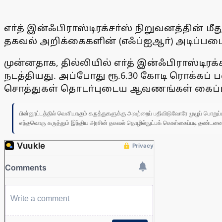
எா்த் இன்ஃபிராஸ்டிரக்சா்ஸ் நிறுவனத்தின் மீத
தகவல் அறிக்கைகளின் (எஃப்ஐஆா்) அடிப்படை
முன்னதாக, தில்லியில் எா்த் இன்ஃபிராஸ்டி
நடத்தியது. அப்போது ரூ.6.30 கோடி ரொக்கப்
சொத்துகள் தொடா்புடைய ஆவணங்கள் கைப்ப
பின்னூட்டத்தில் வெளியாகும் கருத்துகளுக்கு அவற்றைப் பதிவிடுவோரே முழுப் பொற
எந்தவொரு கருத்தும் இந்திய அரசின் தகவல் தொழில்நுட்பக் கொள்கைப்படி தண்டனைக்கு