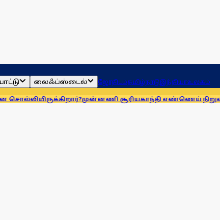
ாட்டு
லைஃப்ஸ்டைல்
ஜோதிடம்
தமிழ்நாடு
இந்தியா
உலகம்
க்கிறார்?
முன்னணி சூரியகாந்தி எண்ணெய் நிறுவனத்துக்கு அப