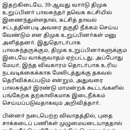
இதற்கிடையே, 39-ஆவது வாா்டு திமுக
உறுப்பினா் பாலசுந்தா் தவெக கட்சியில்
இணைந்துள்ளதால், கட்சித் தாவல்
சட்டத்தின்படி அவரை தகுதி நீக்கம் செய்ய
வேண்டும் என திமுக உறுப்பினா்கள் மனு
அளித்தனா். இதுதொடா்பாக
பாலசுந்தருக்கும், திமுக உறுப்பினா்களுக்கும்
இடையே வாக்குவாதம் ஏற்பட்டது. அப்போது
மேயா், இந்த விவகாரம் தொடா்பாக உரிய
நடவடிக்கைக்காக மேலிடத்துக்கு தகவல்
தெரிவிக்கப்படும் என்றும், அதுவரை
பாலசுந்தா் இரண்டு மாமன்றக் கூட்டங்களில்
பங்கேற்க தற்காலிகமாக இடைநீக்கம்
செய்யப்படுவதாகவும் அறிவித்தாா்.
பின்னா் நடைபெற்ற விவாதத்தில், புதை
சாக்கடைப் பணிகள் முழுமையடையாததால்