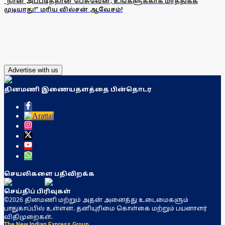
"நான் அப்படித்தான் பேசுவேன்; உங்களுக்காக மாத்திக்க
முடியாது!" மரிய வில்சன் ஆவேசம்!
Advertise with us
தினமணி இணையதளத்தை பின்தொடர
செயலிகளை பதிவிறக்க
செய்திப் பிரிவுகள்
©2026 தினமணி மற்றும் அதன் அனைத்து உடைமைகளும்
பாதுகாப்பில் உள்ளன. தனியுரிமை கொள்கை மற்றும் பயனாளர்
விதிமுறைகள்.
The New Indian Express Group