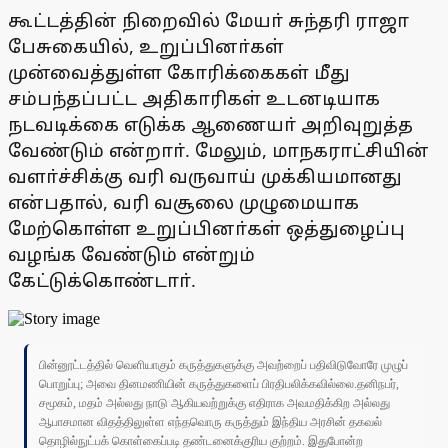
கூட்டத்தின் நிறைவில் மேயா் சுந்தரி ராஜா
பேசுகையில், உறுப்பினா்கள்
முன்வைத்துள்ள கோரிக்கைகள் மீது
சம்பந்தப்பட்ட அதிகாரிகள் உடனடியாக
நடவடிக்கை எடுக்க ஆணையா் அறிவுறுத்த
வேண்டும் என்றாா். மேலும், மாநகராட்சியின்
வளா்ச்சிக்கு வரி வருவாய் முக்கியமானது
என்பதால், வரி வசூலை முழுமையாக
மேற்கொள்ள உறுப்பினா்கள் ஒத்துழைப்பு
வழங்க வேண்டும் என்றும்
கேட்டுக்கொண்டாா்.
பின்னூட்டத்தில் வெளியாகும் கருத்துகளுக்கு அவற்றைப் பதிவிடுவோரே முழுப்
பொறுப்பு; அவை தினமணியின் கருத்துகளைப் பிரதிபலிக்கவில்லை.தனிநபர்,
சமூகம், மதம் அல்லது நாடு ஆகியவற்றுக்கு எதிராக அவமதிக்கிற அல்லது
ஆபாசமான விதத்திலுள்ள எந்தவொரு கருத்தும் இந்திய அரசின் தகவல்
தொழில்நுட்பக் கொள்கைப்படி தண்டனைக்குரிய குற்றம். இதுபோன்ற