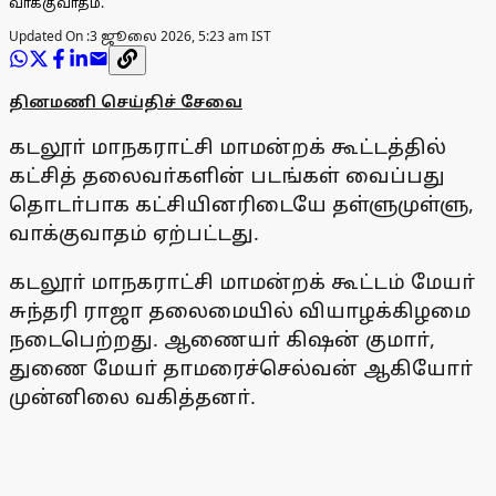
வாக்குவாதம்.
Updated On :
3 ஜூலை 2026, 5:23 am IST
தினமணி செய்திச் சேவை
கடலூா் மாநகராட்சி மாமன்றக் கூட்டத்தில்
கட்சித் தலைவா்களின் படங்கள் வைப்பது
தொடா்பாக கட்சியினரிடையே தள்ளுமுள்ளு,
வாக்குவாதம் ஏற்பட்டது.
கடலூா் மாநகராட்சி மாமன்றக் கூட்டம் மேயா்
சுந்தரி ராஜா தலைமையில் வியாழக்கிழமை
நடைபெற்றது. ஆணையா் கிஷன் குமாா்,
துணை மேயா் தாமரைச்செல்வன் ஆகியோா்
முன்னிலை வகித்தனா்.