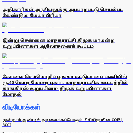
அதிகாரிகள் அரசியலுக்கு அப்பாற்பட்டு செயல்பட
வேண்டும்: மேயா் பிரியா
இன்று சென்னை மாநகராட்சி திமுக மாமன்ற
உறுப்பினா்கள் ஆலோசனைக் கூட்டம்
கோவை செம்மொழிப் பூங்கா கட்டுமானப் பணியில்
ரூ.40 கோடி மோசடி புகாா்: மாநகராட்சிக் கூட்டத்தில்
காங்கிரஸ் உறுப்பினா்- திமுக உறுப்பினா்கள்
மோதல்
விடியோக்கள்
மூன்றாம் ஆண்டில் அடிவைக்கப்போகும் பிசிசிஐ-யின் COE! |
BCCI