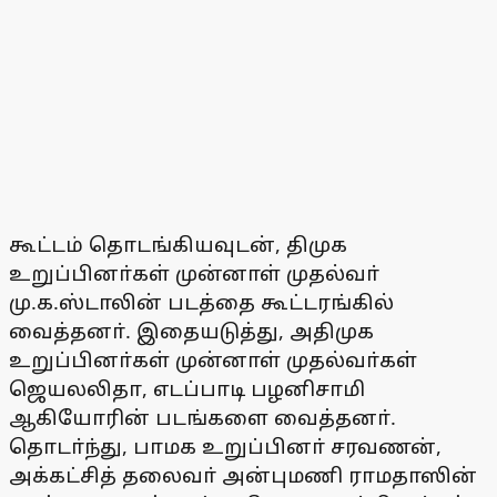
கூட்டம் தொடங்கியவுடன், திமுக
உறுப்பினா்கள் முன்னாள் முதல்வா்
மு.க.ஸ்டாலின் படத்தை கூட்டரங்கில்
வைத்தனா். இதையடுத்து, அதிமுக
உறுப்பினா்கள் முன்னாள் முதல்வா்கள்
ஜெயலலிதா, எடப்பாடி பழனிசாமி
ஆகியோரின் படங்களை வைத்தனா்.
தொடா்ந்து, பாமக உறுப்பினா் சரவணன்,
அக்கட்சித் தலைவா் அன்புமணி ராமதாஸின்