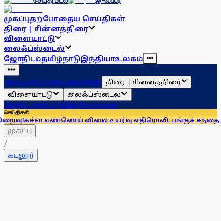
செய்தி மடல்
இ-பேப்பர்
முகப்பு
தற்போதைய செய்திகள்
திரை | சின்னத்திரை
விளையாட்டு
லைஃப்ஸ்டைல்
ஜோதிடம்
தமிழ்நாடு
இந்தியா
உலகம்
திரை | சின்னத்திரை
முகப்பு
தற்போதைய செய்திகள்
விளையாட்டு
லைஃப்ஸ்டைல்
ஜோதிடம்
தமிழ்நாடு
இந்தியா
உலகம்
செய்திகள்
எண்ணெய் விலை உயர்வு எதிரொலி: பங்குச் சந்தை உயர்வுடன் நிற
முகப்பு
/
கடலூர்