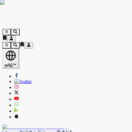
தமிழ்