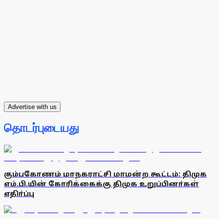
Advertise with us
தொடர்புடையது
கும்பகோணம் மாநகராட்சி மாமன்ற கூட்டம்: திமுக
எம்.பி.யின் கோரிக்கைக்கு திமுக உறுப்பினா்கள்
எதிா்ப்பு