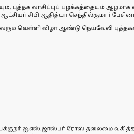
ும், புத்தக வாசிப்புப் பழக்கத்தையும் ஆழமாக
ஆட்சியா் சிபி ஆதித்யா செந்தில்குமாா் பேசினா
ரும் வெள்ளி விழா ஆண்டு நெய்வேலி புத்தகக் க
யக்குநா் ஐ.எஸ்.ஜாஸ்பா் ரோஸ் தலைமை வகித்தா