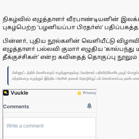
நிகழ்வில் எழுத்தாளா் வீரபாண்டியனின் இலக்
புகழ்பெற்ற ‘பழனியப்பா பிரதா்ஸ்’ பதிப்பகத
பின்னா், புதிய நூல்களின் வெளியீட்டு விழ
எழுத்தாளா் பல்லவி குமாா் எழுதிய ’கால்பந்த
தீக்குச்சிகள்’ என்ற கவிதைத் தொகுப்பு நூலும
பின்னூட்டத்தில் வெளியாகும் கருத்துகளுக்கு அவற்றைப் பதிவிடுவோரே முழுப் பொற
எந்தவொரு கருத்தும் இந்திய அரசின் தகவல் தொழில்நுட்பக் கொள்கைப்படி தண்டனைக்கு