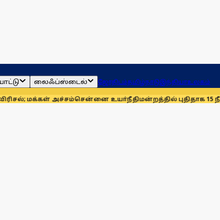
ாட்டு
லைஃப்ஸ்டைல்
ஜோதிடம்
தமிழ்நாடு
இந்தியா
உலகம்
் அச்சம்
சென்னை உயா்நீதிமன்றத்தில் புதிதாக 15 நீதிபதிகள் பதவ