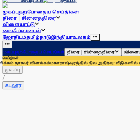
செய்தி மடல்
இ-பேப்பர்
முகப்பு
தற்போதைய செய்திகள்
திரை | சின்னத்திரை
விளையாட்டு
லைஃப்ஸ்டைல்
ஜோதிடம்
தமிழ்நாடு
இந்தியா
உலகம்
திரை | சின்னத்திரை
விளைய
முகப்பு
தற்போதைய செய்திகள்
செய்திகள்
விளக்கம்
மகாராஷ்டிரத்தில் நில அதிர்வு: வீடுகளில் விரிசல்; மக்கள
முகப்பு
/
கடலூர்