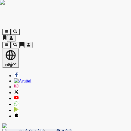
தமிழ்