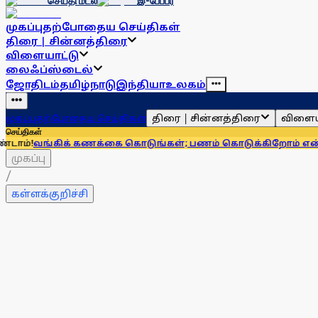
செய்தி மடல்
இ-பேப்பர்
முகப்பு
தற்போதைய செய்திகள்
திரை | சின்னத்திரை
விளையாட்டு
லைஃப்ஸ்டைல்
ஜோதிடம்
தமிழ்நாடு
இந்தியா
உலகம்
திரை | சின்னத்திரை
விளைய
முகப்பு
தற்போதைய செய்திகள்
செய்திகள்
ிக் கணக்கை கொடுங்கள்; பணம் கொடுக்கிறோம் என்று சொன்னால
முகப்பு
/
கள்ளக்குறிச்சி