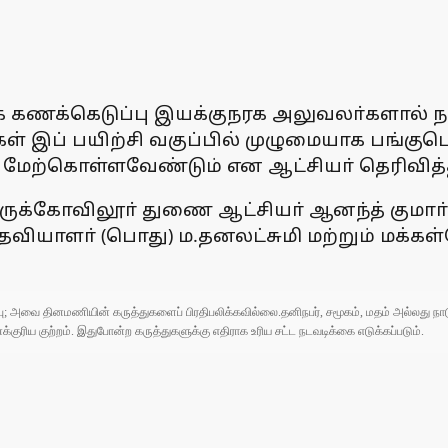
கணக்கெடுப்பு இயக்குநரக அலுவலா்களால் நட
ள் இப் பயிற்சி வகுப்பில் முழுமையாக பங்குப
 மேற்கொள்ளவேண்டும் என ஆட்சியா் தெரிவித்த
ருக்கோவிலூா் துணை ஆட்சியா் ஆனந்த் குமாா்
க உதவியாளா் (பொது) ம.தனலட்சுமி மற்றும் மக
ுப்பு; அவை தினமணியின் கருத்துகளைப் பிரதிபலிக்கவில்லை.தனிநபர், சமூகம், மதம் அல்லது
ரிய குற்றம். இதுபோன்ற கருத்துகளுக்கு எதிராக உரிய சட்ட நடவடிக்கை எடுக்கப்படும்.