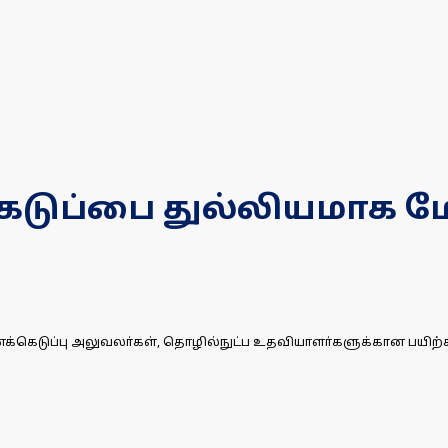
ுப்பை துல்லியமாக மே
கெடுப்பு அலுவலா்கள், தொழில்நுட்ப உதவியாளா்களுக்கான பயிற்சி வகு