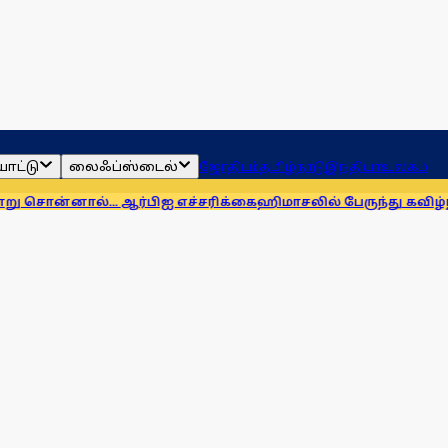
ாட்டு
லைஃப்ஸ்டைல்
ஜோதிடம்
தமிழ்நாடு
இந்தியா
உலகம்
்... ஆர்பிஐ எச்சரிக்கை
ஹிமாசலில் பேருந்து கவிழ்ந்து விபத்து! 7