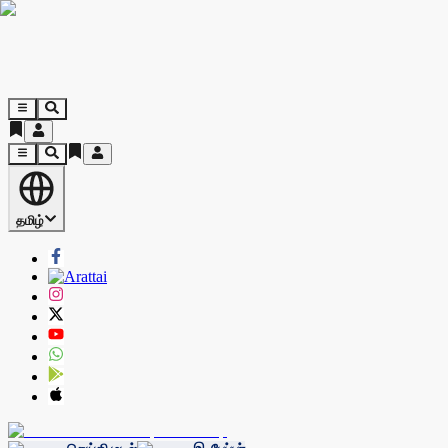
தமிழ்