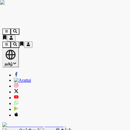
தமிழ்