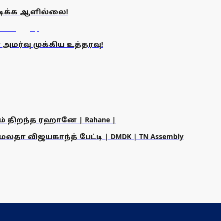
படிக்க ஆளில்லை!
 அமர்வு முக்கிய உத்தரவு!
ம் திறந்த ரஹானே | Rahane |
தா விஜயகாந்த் பேட்டி | DMDK | TN Assembly