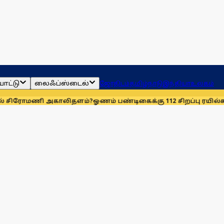
ாட்டு
லைஃப்ஸ்டைல்
ஜோதிடம்
தமிழ்நாடு
இந்தியா
உலகம்
ணி அகாலிதளம்?
ஓணம் பண்டிகைக்கு 112 சிறப்பு ரயில்கள்: ஆக. 14-