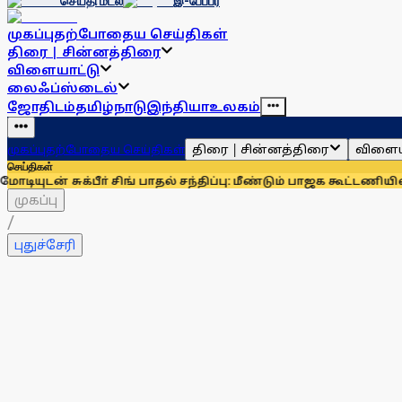
செய்தி மடல்
இ-பேப்பர்
முகப்பு
தற்போதைய செய்திகள்
திரை | சின்னத்திரை
விளையாட்டு
லைஃப்ஸ்டைல்
ஜோதிடம்
தமிழ்நாடு
இந்தியா
உலகம்
திரை | சின்னத்திரை
விளைய
முகப்பு
தற்போதைய செய்திகள்
செய்திகள்
ுக்பீா் சிங் பாதல் சந்திப்பு: மீண்டும் பாஜக கூட்டணியில் சிரோம
முகப்பு
/
புதுச்சேரி