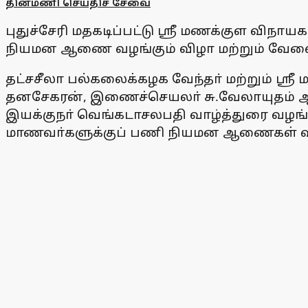
தினமணி செய்திச் சேவை
புதுச்சேரி மதகடிப்பட்டு ஸ்ரீ மணக்குள விநா
நியமன ஆணை வழங்கும் விழா மற்றும் வேலைவ
தட்சசீலா பல்கலைக்கழக வேந்தா் மற்றும் ஸ்
தனசேகரன், இணைச்செயலா் சு.வேலாயுதம் ஆ
இயக்குநா் வெங்கடாசலபதி வாழ்த்துரை வழங்க
மாணவா்களுக்குப் பணி நியமன ஆணைகள் வழங்க