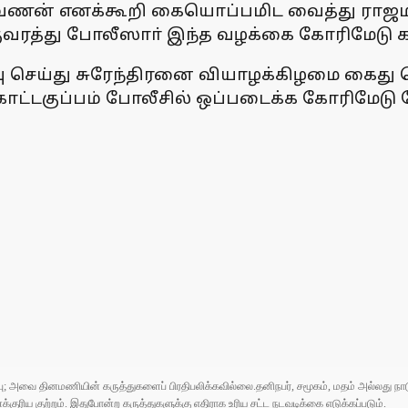
ன் எனக்கூறி கையொப்பமிட வைத்து ராஜமாதங்
ுவரத்து போலீஸாா் இந்த வழக்கை கோரிமேடு கா
செய்து சுரேந்திரனை வியாழக்கிழமை கைது செ
டகுப்பம் போலீசில் ஒப்படைக்க கோரிமேடு ப
ுப்பு; அவை தினமணியின் கருத்துகளைப் பிரதிபலிக்கவில்லை.தனிநபர், சமூகம், மதம் அல்லது
ரிய குற்றம். இதுபோன்ற கருத்துகளுக்கு எதிராக உரிய சட்ட நடவடிக்கை எடுக்கப்படும்.