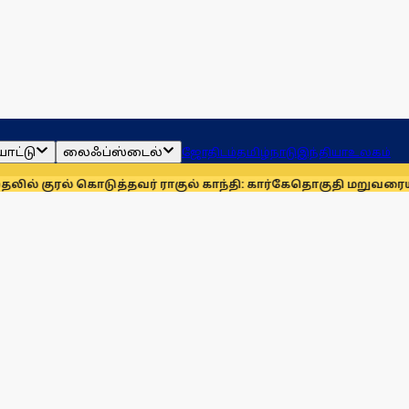
ாட்டு
லைஃப்ஸ்டைல்
ஜோதிடம்
தமிழ்நாடு
இந்தியா
உலகம்
கொடுத்தவர் ராகுல் காந்தி: கார்கே
தொகுதி மறுவரையறையை நிராக