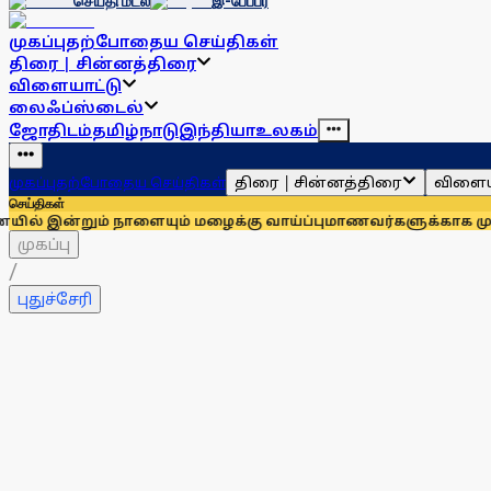
செய்தி மடல்
இ-பேப்பர்
முகப்பு
தற்போதைய செய்திகள்
திரை | சின்னத்திரை
விளையாட்டு
லைஃப்ஸ்டைல்
ஜோதிடம்
தமிழ்நாடு
இந்தியா
உலகம்
திரை | சின்னத்திரை
விளைய
முகப்பு
தற்போதைய செய்திகள்
செய்திகள்
் நாளையும் மழைக்கு வாய்ப்பு
மாணவர்களுக்காக முதலில் குரல் 
முகப்பு
/
புதுச்சேரி