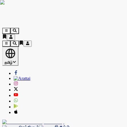
தமிழ்