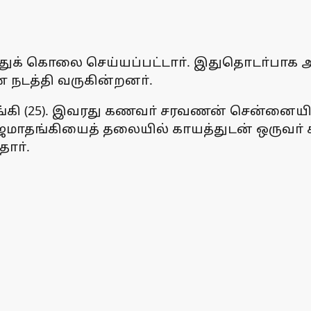
ித்துக் கொலை செய்யப்பட்டாா். இதுதொடா்பாக
நடத்தி வருகின்றனா்.
ஜமாதங்கி (25). இவரது கணவா் சரவணன் சென்னை
ஜமாதங்கியைத் தலையில் காயத்துடன் ஒருவா் கத
தாா்.