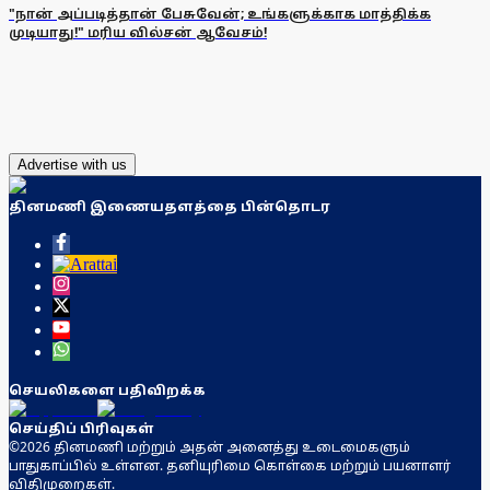
"நான் அப்படித்தான் பேசுவேன்; உங்களுக்காக மாத்திக்க
முடியாது!" மரிய வில்சன் ஆவேசம்!
Advertise with us
தினமணி இணையதளத்தை பின்தொடர
செயலிகளை பதிவிறக்க
செய்திப் பிரிவுகள்
©2026 தினமணி மற்றும் அதன் அனைத்து உடைமைகளும்
பாதுகாப்பில் உள்ளன. தனியுரிமை கொள்கை மற்றும் பயனாளர்
விதிமுறைகள்.