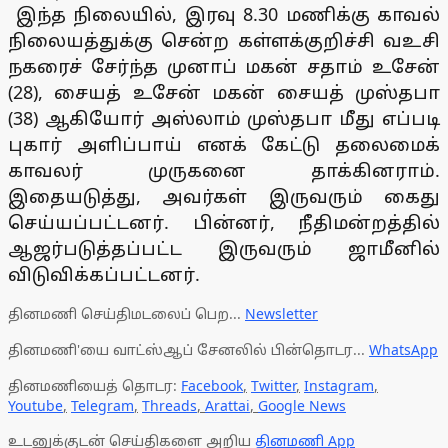
இந்த நிலையில், இரவு 8.30 மணிக்கு காவல்
நிலையத்துக்கு சென்ற கள்ளக்குறிச்சி வஉசி
நகரைச் சேர்ந்த முனாப் மகன் சதாம் உசேன்
(28), சையத் உசேன் மகன் சையத் முஸ்தபா
(38) ஆகியோர் அஸ்லாம் முஸ்தபா மீது எப்படி
புகார் அளிப்பாய் எனக் கேட்டு தலைமைக்
காவலர் முருகனை தாக்கினராம்.
இதையடுத்து, அவர்கள் இருவரும் கைது
செய்யப்பட்டனர். பின்னர், நீதிமன்றத்தில்
ஆஜர்படுத்தப்பட்ட இருவரும் ஜாமீனில்
விடுவிக்கப்பட்டனர்.
தினமணி செய்திமடலைப் பெற...
Newsletter
தினமணி'யை வாட்ஸ்ஆப் சேனலில் பின்தொடர...
WhatsApp
தினமணியைத் தொடர:
Facebook
,
Twitter
,
Instagram
,
Youtube
,
Telegram
,
Threads
,
Arattai
,
Google News
உடனுக்குடன் செய்திகளை அறிய
தினமணி App