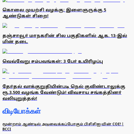
கொலை முயற்சி வழக்கு: இளைஞருக்கு 5
ஆண்டுகள் சிறை!
தஞ்சாவூா் மாநகரின் சில பகுதிகளில் ஆக. 13-இல்
மின் தடை
வெவ்வேறு சம்பவங்கள்: 3 போ் உயிரிழப்பு
தோ்தல் வாக்குறுதியின்படி நெல் குவிண்டாலுக்கு
ரூ.3,500 வழங்க வேண்டும்! விவசாய சங்கத்தினா்
வலியுறுத்தல்!
விடியோக்கள்
மூன்றாம் ஆண்டில் அடிவைக்கப்போகும் பிசிசிஐ-யின் COE! |
BCCI