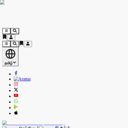
தமிழ்