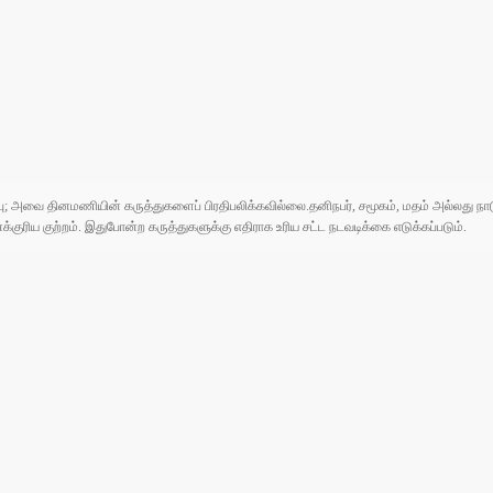
ுப்பு; அவை தினமணியின் கருத்துகளைப் பிரதிபலிக்கவில்லை.தனிநபர், சமூகம், மதம் அல்லது
ரிய குற்றம். இதுபோன்ற கருத்துகளுக்கு எதிராக உரிய சட்ட நடவடிக்கை எடுக்கப்படும்.