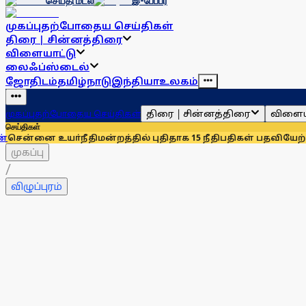
செய்தி மடல்
இ-பேப்பர்
முகப்பு
தற்போதைய செய்திகள்
திரை | சின்னத்திரை
விளையாட்டு
லைஃப்ஸ்டைல்
ஜோதிடம்
தமிழ்நாடு
இந்தியா
உலகம்
திரை | சின்னத்திரை
விளைய
முகப்பு
தற்போதைய செய்திகள்
செய்திகள்
்நீதிமன்றத்தில் புதிதாக 15 நீதிபதிகள் பதவியேற்பு
சென்னையில
முகப்பு
/
விழுப்புரம்