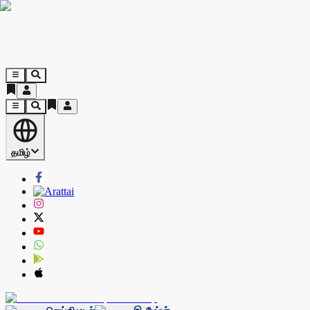
தமிழ்