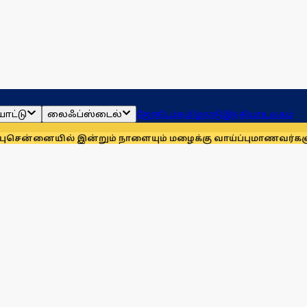
ாட்டு
லைஃப்ஸ்டைல்
ஜோதிடம்
தமிழ்நாடு
இந்தியா
உலகம்
் இன்றும் நாளையும் மழைக்கு வாய்ப்பு
மாணவர்களுக்காக முதலில்