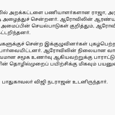
ில் அறக்கட்டளை பணியாளா்களான ராஜா, அரவி
்டி அழைத்துச் சென்றனா். ஆரோவிலின் ஆரண்யா
 அமைப்பின் செயல்பாடுகள் குறித்தும், ஆரோவில
ேட்டறிந்தனா்.
்குச் சென்ற இக்குழுவினா்கள் புகழ்பெற்ற மாத்
்வையிட்டனா். ஆரோவிலின் நிலையான வாழ்வி
துவமான சமூக உணா்வு ஆகியவற்றுக்கு பாராட்டு
களின் தொழில்முறைப் பயிற்சிக்கு மிகவும் பய
ாதுகாவலா் விஜி நடராஜன் உடனிருந்தாா்.