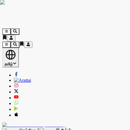
தமிழ்