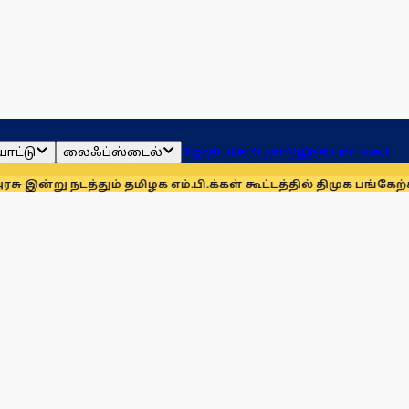
ாட்டு
லைஃப்ஸ்டைல்
ஜோதிடம்
தமிழ்நாடு
இந்தியா
உலகம்
த்தும் தமிழக எம்.பி.க்கள் கூட்டத்தில் திமுக பங்கேற்காது: கனி