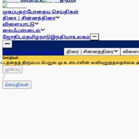
செய்தி மடல்
இ-பேப்பர்
முகப்பு
தற்போதைய செய்திகள்
திரை | சின்னத்திரை
விளையாட்டு
லைஃப்ஸ்டைல்
ஜோதிடம்
தமிழ்நாடு
இந்தியா
உலகம்
திரை | சின்னத்திரை
விளைய
முகப்பு
தற்போதைய செய்திகள்
செய்திகள்
ிரும்பப் பெறுக: மு.க. ஸ்டாலின் வலியுறுத்தல்
தவெக அரசு இன்று நட
முகப்பு
/
செய்திகள்