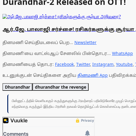
Durandhar-2 Released on OTT!
ஆர்.ஜே. பாலாஜி சர்ச்சை! ரசிகர்களுக்கு சூர்ய
தினமணி செய்திமடலைப் பெற...
Newsletter
தினமணி'யை வாட்ஸ்ஆப் சேனலில் பின்தொடர...
WhatsApp
தினமணியைத் தொடர:
Facebook
,
Twitter
,
Instagram
,
Youtube
,
உடனுக்குடன் செய்திகளை அறிய
தினமணி App
பதிவிறக்கம்
Dhurandhar
dhurandhar the revenge
பின்னூட்டத்தில் வெளியாகும் கருத்துகளுக்கு அவற்றைப் பதிவிடுவோரே முழுப் பொற
எந்தவொரு கருத்தும் இந்திய அரசின் தகவல் தொழில்நுட்பக் கொள்கைப்படி தண்டனைக்கு