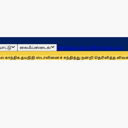
ாட்டு
லைஃப்ஸ்டைல்
ஜோதிடம்
தமிழ்நாடு
இந்தியா
உலகம்
நிதி ஸ்டாலினைச் சந்தித்து நன்றி தெரிவித்த விவசாயிகள்!
நாங