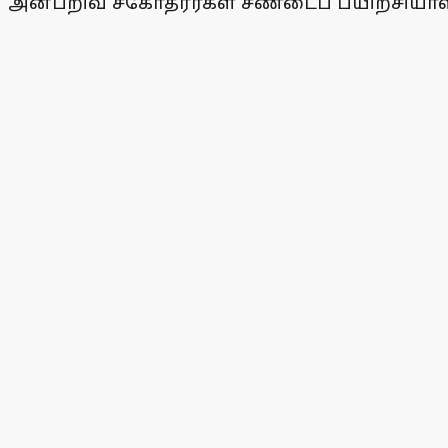
அன்பறிவ் சகோதரர்கள் சண்டைப் பயிற்சிய