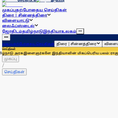
செய்தி மடல்
இ-பேப்பர்
முகப்பு
தற்போதைய செய்திகள்
திரை | சின்னத்திரை
விளையாட்டு
லைஃப்ஸ்டைல்
ஜோதிடம்
தமிழ்நாடு
இந்தியா
உலகம்
திரை | சின்னத்திரை
விளைய
முகப்பு
தற்போதைய செய்திகள்
செய்திகள்
ு
இளைஞர்களே இந்தியாவின் மிகப்பெரிய பலம்: ராகுல் காந்தி
உதய
முகப்பு
/
செய்திகள்