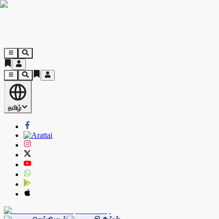
தமிழ்