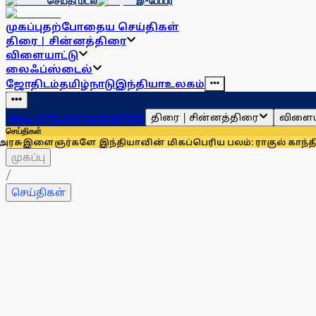
செய்தி மடல்
இ-பேப்பர்
முகப்பு
தற்போதைய செய்திகள்
திரை | சின்னத்திரை
விளையாட்டு
லைஃப்ஸ்டைல்
ஜோதிடம்
தமிழ்நாடு
இந்தியா
உலகம்
திரை | சின்னத்திரை
விளைய
முகப்பு
தற்போதைய செய்திகள்
செய்திகள்
களே இந்தியாவின் மிகப்பெரிய பலம்: ராகுல் காந்தி
உதயநிதி ஸ்
முகப்பு
/
செய்திகள்