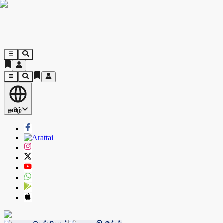
தமிழ்