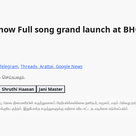
t now Full song grand launch at B
Telegram
,
Threads
,
Arattai
,
Google News
 செய்யவும்.
Shruthi Haasan
Jani Master
ுப்பு; அவை தினமணியின் கருத்துகளைப் பிரதிபலிக்கவில்லை.தனிநபர், சமூகம், மதம் அல்லது
ரிய குற்றம். இதுபோன்ற கருத்துகளுக்கு எதிராக உரிய சட்ட நடவடிக்கை எடுக்கப்படும்.