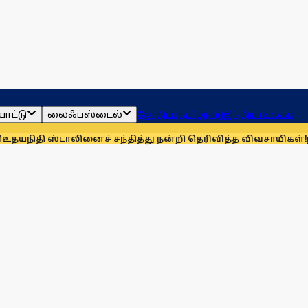
ாட்டு
லைஃப்ஸ்டைல்
ஜோதிடம்
தமிழ்நாடு
இந்தியா
உலகம்
டாலினைச் சந்தித்து நன்றி தெரிவித்த விவசாயிகள்!
நாங்கள் தொ