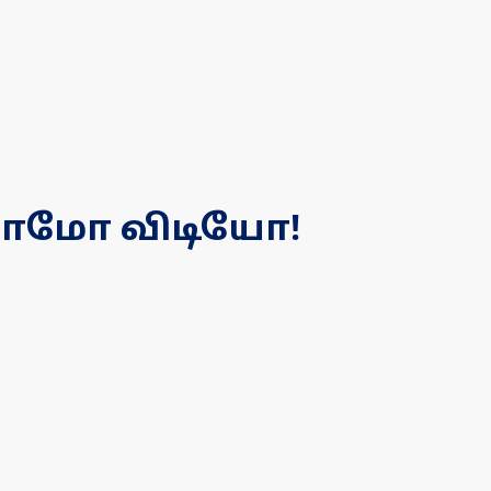
ுரோமோ விடியோ!