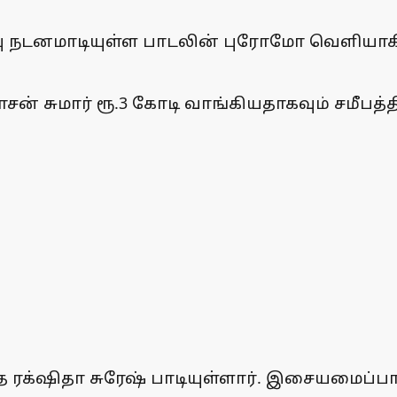
்பு நடனமாடியுள்ள பாடலின் புரோமோ வெளியாக
சன் சுமார் ரூ.3 கோடி வாங்கியதாகவும் சமீபத்
ழுத ரக்‌ஷிதா சுரேஷ் பாடியுள்ளார். இசையமைப்