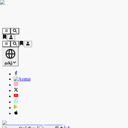
தமிழ்