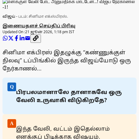
விஜய்
-
படம்: சினிமா எக்ஸ்பிரஸ்.
இணையதளச் செய்திப் பிரிவு
Updated On :
21 ஜூன் 2026, 1:18 pm IST
சினிமா எக்பிரஸ் இதழுக்கு “கண்ணுக்குள்
நிலவு” டப்பிங்கில் இருந்த விஜய்யோடு ஒரு
நேர்காணல்...
Q
பிரபலமானாலே தானாகவே ஒரு
வேலி உருவாகி விடுகிறதே?
A
இந்த வேலி, வட்டம் இதெல்லாம்
எனக்குப் பிடிக்காத விஷயம்.