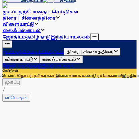
செய்தி மடல்
இ-பேப்பர்
முகப்பு
தற்போதைய செய்திகள்
திரை | சின்னத்திரை
விளையாட்டு
லைஃப்ஸ்டைல்
ஜோதிடம்
தமிழ்நாடு
இந்தியா
உலகம்
திரை | சின்னத்திரை
முகப்பு
தற்போதைய செய்திகள்
விளையாட்டு
லைஃப்ஸ்டைல்
ஜோதிடம்
தமிழ்நாடு
இந்தியா
உலகம்
செய்திகள்
டர்: ரசிகர்கள் இலவசமாக கண்டு ரசிக்கலாம்!
இந்தியாவுக்கு 67% 
முகப்பு
/
ஸ்பெஷல்