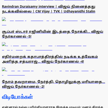
Ravindran Duraisamy interview | விஜய் நினைத்தது
நடக்கவில்லை | CM Vijay | TVK | Udhayanidhi Stalin
சூப்பர் ஸ்டார் ரஜினியின் இடத்தை நோக்கி... விஜய்
நேர்காணல் -5!
எதிர்மறைக் கதாபாத்திரத்தில் நடிக்க உத்வேகம்
அளித்த சத்யராஜ்... விஜய் நேர்காணல் -4!
நேரம் தவறாமை, நேர்த்தி, தொழிலுக்கு மரியாதை...
விஜய் நேர்காணல் -2!
விடியோக்கள்
என்னால் நல்ல பயிற்சியாளராக இருக்க முடியும்: மனம் திறந்த