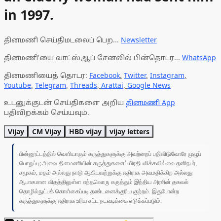
in 1997.
தினமணி செய்திமடலைப் பெற...
Newsletter
தினமணி'யை வாட்ஸ்ஆப் சேனலில் பின்தொடர...
WhatsApp
தினமணியைத் தொடர:
Facebook
,
Twitter
,
Instagram
,
Youtube
,
Telegram
,
Threads
,
Arattai
,
Google News
உடனுக்குடன் செய்திகளை அறிய
தினமணி App
பதிவிறக்கம் செய்யவும்.
Vijay
CM Vijay
HBD vijay
vijay letters
பின்னூட்டத்தில் வெளியாகும் கருத்துகளுக்கு அவற்றைப் பதிவிடுவோரே முழுப்
பொறுப்பு; அவை தினமணியின் கருத்துகளைப் பிரதிபலிக்கவில்லை.தனிநபர்,
சமூகம், மதம் அல்லது நாடு ஆகியவற்றுக்கு எதிராக அவமதிக்கிற அல்லது
ஆபாசமான விதத்திலுள்ள எந்தவொரு கருத்தும் இந்திய அரசின் தகவல்
தொழில்நுட்பக் கொள்கைப்படி தண்டனைக்குரிய குற்றம். இதுபோன்ற
கருத்துகளுக்கு எதிராக உரிய சட்ட நடவடிக்கை எடுக்கப்படும்.