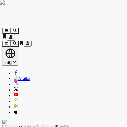
தமிழ்