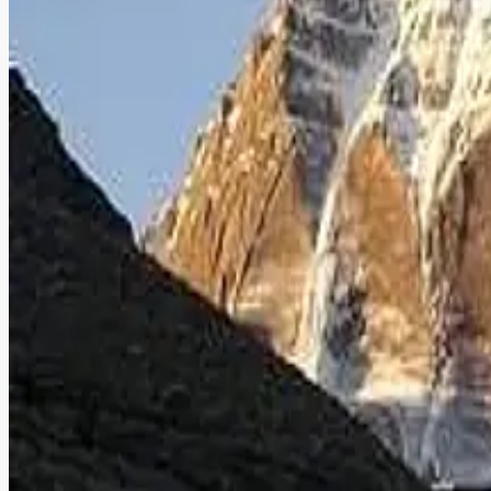
Advertise with us
குடியரசு தினவிழா ஏன் கொண்டாடுகிறோம்? வாசகர்
நமது சுதந்திர தினவிழாவைக் காட்டிலும் நாம் கூடுதல் சிறப்புடன் க
தினமணி.காம் உலக சுற்றுலா தினப்போட்டியில் வெற்ற
இது கட்டுரையாயிற்றே... அதிலும் தாங்கள் சென்று வந்த சுற்றுலாக்கள
தூண்டும்