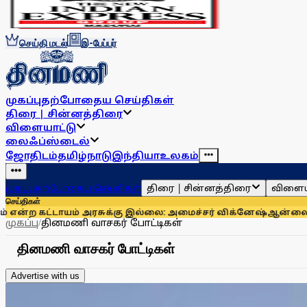
செய்தி மடல்
இ-பேப்பர்
முகப்பு
தற்போதைய செய்திகள்
திரை | சின்னத்திரை
விளையாட்டு
லைஃப்ஸ்டைல்
ஜோதிடம்
தமிழ்நாடு
இந்தியா
உலகம்
திரை | சின்னத்திரை
விளைய
முகப்பு
தற்போதைய செய்திகள்
செய்திகள்
்கு இல்லை: அமைச்சர் விக்னேஷ்
ஆன்லைனில் டாஸ்மாக் மதுபானத்
முகப்பு
/
தினமணி வாசகர் போட்டிகள்
தினமணி வாசகர் போட்டிகள்
Advertise with us