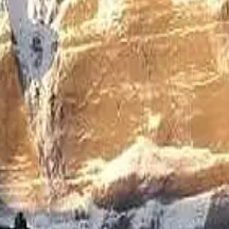
களே ஜனவரி மாத காணொளி போட்டிக்கு நீங்க ரெடியா
ொண்டாடித் தீர்க்க வேண்டியது நமது குடியரசு தினவிழாவைத்தான். ஏன் 
ி பெற்றவர்களுக்கான பரிசளிப்பு நிகழ்வு!
ைப் பற்றி வாசிப்பவர்கள் அனைவரும் ஈர்க்கப்பட்டு அவர்களுக்குள்ளும்