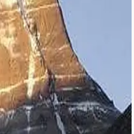
!
தெரியுமா?
 சுற்றுலா செல்லும் ஆர்வத்தைத் தூண்டும்படியாகவும்... வாசிக்கத்