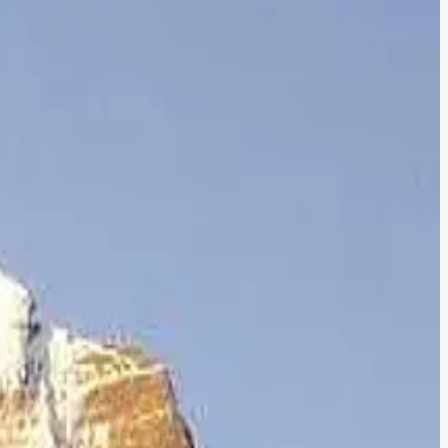
வக் கட்டுரை! (திருக்கயிலாய
் சுற்றுலா அனுபவக்கட்டுரை.
...
போட்டியில் கலந்து கொள்ளவிருக்கும் வாசகர்களுக்கு ஒரு
தான்.