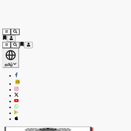
தமிழ்