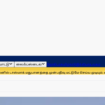
ாட்டு
லைஃப்ஸ்டைல்
ஜோதிடம்
தமிழ்நாடு
இந்தியா
உலகம்
தை முன்பதிவு மட்டுமே செய்ய முடியும்; வீடுகளுக்கு டெலிவரி 