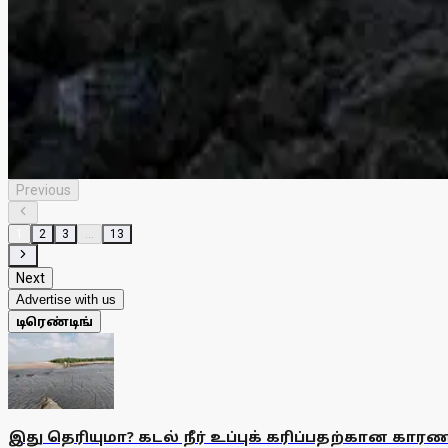
உலக சுற்றுலா தினப்போட்டியில் 5 ஆம் பரிசு பெற்ற
அடுத்து காதலைப் போற்றும் பிரான்ஸ் நாட்டில் கவின் மிகு நிதிக
சுகமாக இருந்தன.
உலக சுற்றுலாப் போட்டியில் 4 ஆம் பரிசு பெற்ற லண்
இப்படியே லண்டன் பெருமை பேசிகொண்டே இருந்தால் அங்கு அனாச்சாரம
Previous
1
2
3
...
13
Next
Advertise with us
டிரெண்டிங்
இது தெரியுமா? கடல் நீர் உப்புக் கரிப்பதற்கான கார