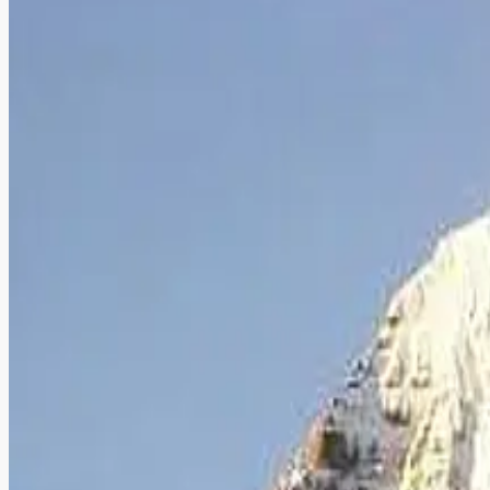
உலக சுற்றுலா தினப்போட்டியில்
யாத்திரை அனுபவங்கள்)
தினமணி இணையதளம் நடத்திய ‘உலக சுற்றுலா தினப்போட்டி’ ய
தினமணி பொங்கலோ பொங்கல் கலர்ஃபுல் ரங்கோலி போ
தினமணி, ஐநாக்ஸ் திரையரங்குடன் இணைந்து நடத்திய ‘பொங்கலோ பொங்
‘சென்னையின் சமையல் ராணி’ போட்டியாளர்களுக்கு
தினமணி இணையதளம் ஃபுடிக்ஸ், கோ ஆப்டெக்ஸ், ப்ரீத்தி, டப்பர் வ
முக்கியமான நினைவூட்டல்.
வீராச்சாமியின் விபரீத நிமிடங்கள் (திகில் அனுபவம் 
தஞ்சாவூர் மாவட்டத்துச் சிறு கிராமத்தில் பிறந்தவரான வீராச்சாமிக்க