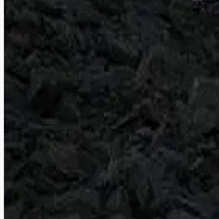
Advertise with us
திலகா சுந்தரின் மெக்ஸிகோ டூர்... பீதியில் உறைய
“அப்போகிலிப்டா” (Apoclypta) என்கிற மெல் கிப்ஸனின்ஆங்கிலப் படத்த
போட்டன.