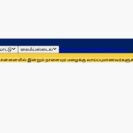
ாட்டு
லைஃப்ஸ்டைல்
ஜோதிடம்
தமிழ்நாடு
இந்தியா
உலகம்
 இன்றும் நாளையும் மழைக்கு வாய்ப்பு
மாணவர்களுக்காக முதலில் 