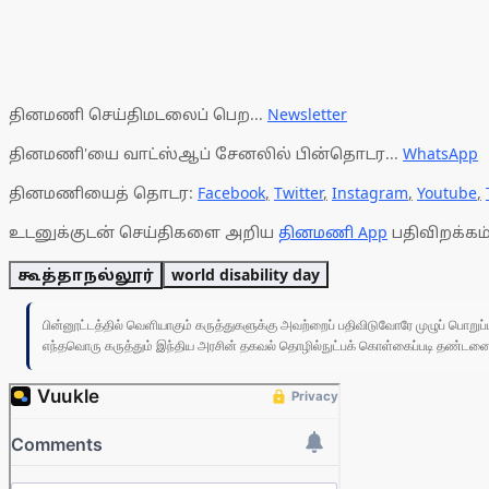
தினமணி செய்திமடலைப் பெற...
Newsletter
தினமணி'யை வாட்ஸ்ஆப் சேனலில் பின்தொடர...
WhatsApp
தினமணியைத் தொடர:
Facebook
,
Twitter
,
Instagram
,
Youtube
,
உடனுக்குடன் செய்திகளை அறிய
தினமணி App
பதிவிறக்கம்
கூத்தாநல்லூர்
world disability day
பின்னூட்டத்தில் வெளியாகும் கருத்துகளுக்கு அவற்றைப் பதிவிடுவோரே முழுப் பொற
எந்தவொரு கருத்தும் இந்திய அரசின் தகவல் தொழில்நுட்பக் கொள்கைப்படி தண்டனைக்கு