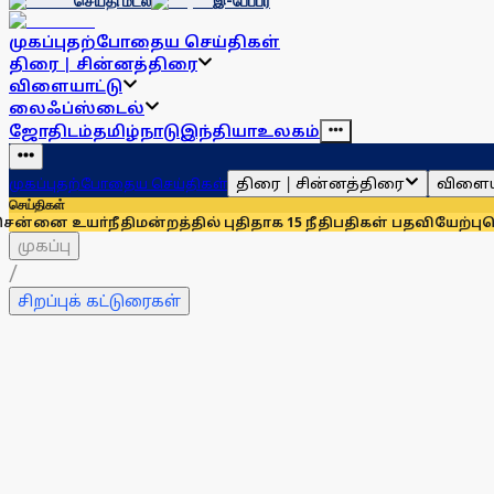
செய்தி மடல்
இ-பேப்பர்
முகப்பு
தற்போதைய செய்திகள்
திரை | சின்னத்திரை
விளையாட்டு
லைஃப்ஸ்டைல்
ஜோதிடம்
தமிழ்நாடு
இந்தியா
உலகம்
திரை | சின்னத்திரை
விளைய
முகப்பு
தற்போதைய செய்திகள்
செய்திகள்
நீதிமன்றத்தில் புதிதாக 15 நீதிபதிகள் பதவியேற்பு
சென்னையில்
முகப்பு
/
சிறப்புக் கட்டுரைகள்