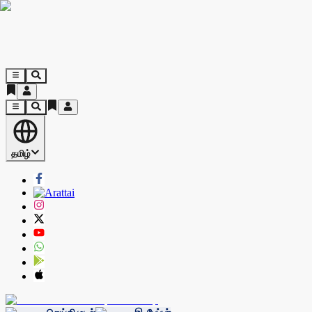
தமிழ்