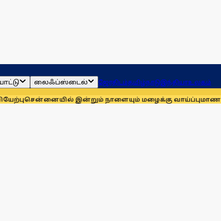
ாட்டு
லைஃப்ஸ்டைல்
ஜோதிடம்
தமிழ்நாடு
இந்தியா
உலகம்
னையில் இன்றும் நாளையும் மழைக்கு வாய்ப்பு
மாணவர்களுக்காக ம