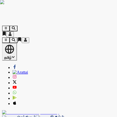
தமிழ்