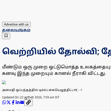
Advertise with us
தலையங்கம்
வெற்​றி​யி‌ல் தோ‌ல்வி; தோ‌
மீண்டும் ஒரு முறை ஒட்டுமொத்த உலகத்தையும் 
கனவு இந்த முறையும் கானல் நீராகி விட்டது.
அமைதி ஒப்பந்தத்தில் டிரம்ப் கையெழுத்திட்டார்.
-
X
Updated On :
22 ஜூன் 2026, 7:59 am IST