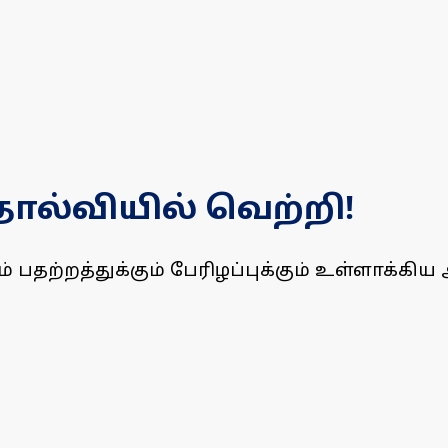
ல்​வி​யி‌ல் வெ‌ற்​றி!​
பதற்றத்துக்கும் பேரிழப்புக்கும் உள்ளாக்கிய 