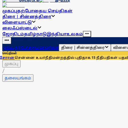
செய்தி மடல்
இ-பேப்பர்
முகப்பு
தற்போதைய செய்திகள்
திரை | சின்னத்திரை
விளையாட்டு
லைஃப்ஸ்டைல்
ஜோதிடம்
தமிழ்நாடு
இந்தியா
உலகம்
திரை | சின்னத்திரை
விளைய
முகப்பு
தற்போதைய செய்திகள்
செய்திகள்
னை உயா்நீதிமன்றத்தில் புதிதாக 15 நீதிபதிகள் பதவியேற்பு
சென்
முகப்பு
/
தலையங்கம்