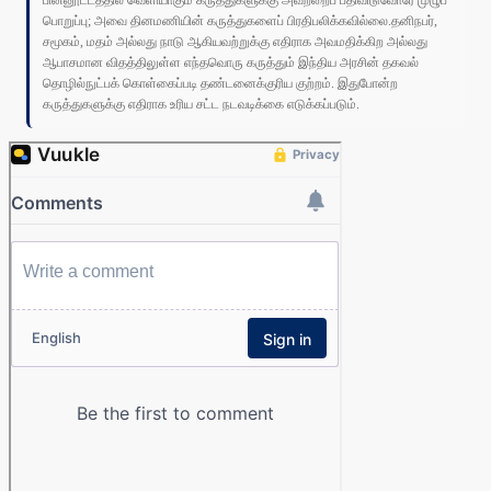
பின்னூட்டத்தில் வெளியாகும் கருத்துகளுக்கு அவற்றைப் பதிவிடுவோரே முழுப்
பொறுப்பு; அவை தினமணியின் கருத்துகளைப் பிரதிபலிக்கவில்லை.தனிநபர்,
சமூகம், மதம் அல்லது நாடு ஆகியவற்றுக்கு எதிராக அவமதிக்கிற அல்லது
ஆபாசமான விதத்திலுள்ள எந்தவொரு கருத்தும் இந்திய அரசின் தகவல்
தொழில்நுட்பக் கொள்கைப்படி தண்டனைக்குரிய குற்றம். இதுபோன்ற
கருத்துகளுக்கு எதிராக உரிய சட்ட நடவடிக்கை எடுக்கப்படும்.