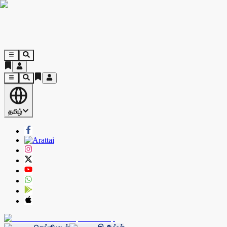
தமிழ்