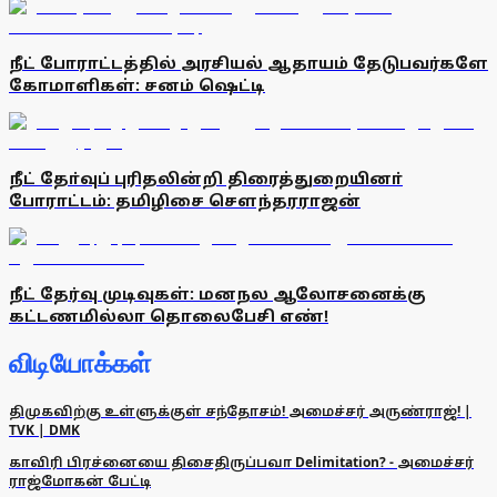
நீட் போராட்டத்தில் அரசியல் ஆதாயம் தேடுபவர்களே
கோமாளிகள்: சனம் ஷெட்டி
நீட் தோ்வுப் புரிதலின்றி திரைத்துறையினா்
போராட்டம்: தமிழிசை சௌந்தரராஜன்
நீட் தேர்வு முடிவுகள்: மனநல ஆலோசனைக்கு
கட்டணமில்லா தொலைபேசி எண்!
விடியோக்கள்
திமுகவிற்கு உள்ளுக்குள் சந்தோசம்! அமைச்சர் அருண்ராஜ்! |
TVK | DMK
காவிரி பிரச்னையை திசைதிருப்பவா Delimitation? - அமைச்சர்
ராஜ்மோகன் பேட்டி