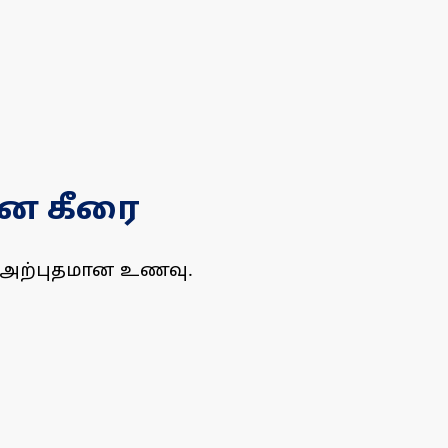
ான கீரை
ய அற்புதமான உணவு.