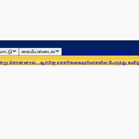
ாட்டு
லைஃப்ஸ்டைல்
ஜோதிடம்
தமிழ்நாடு
இந்தியா
உலகம்
்... ஆர்பிஐ எச்சரிக்கை
ஹிமாசலில் பேருந்து கவிழ்ந்து விபத்து! 