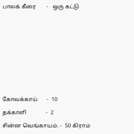
பாலக் கீரை - ஒரு கட்டு
கோவக்காய் - 10
தக்காளி - 2
சின்ன வெங்காயம். - 50 கிராம்