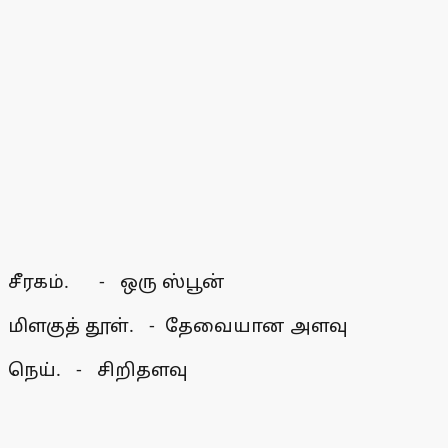
சீரகம். - ஒரு ஸ்பூன்
மிளகுத் தூள். - தேவையான அளவு
நெய். - சிறிதளவு