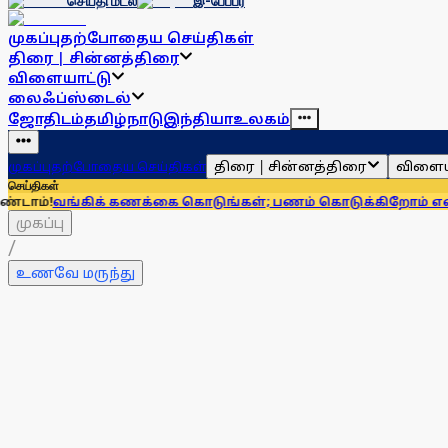
செய்தி மடல்
இ-பேப்பர்
முகப்பு
தற்போதைய செய்திகள்
திரை | சின்னத்திரை
விளையாட்டு
லைஃப்ஸ்டைல்
ஜோதிடம்
தமிழ்நாடு
இந்தியா
உலகம்
திரை | சின்னத்திரை
விளைய
முகப்பு
தற்போதைய செய்திகள்
செய்திகள்
கிக் கணக்கை கொடுங்கள்; பணம் கொடுக்கிறோம் என்று சொன்னால
முகப்பு
/
உணவே மருந்து