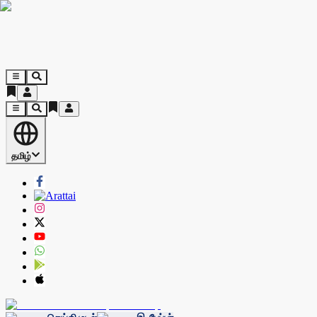
தமிழ்