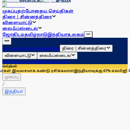
செய்தி மடல்
இ-பேப்பர்
முகப்பு
தற்போதைய செய்திகள்
திரை | சின்னத்திரை
விளையாட்டு
லைஃப்ஸ்டைல்
ஜோதிடம்
தமிழ்நாடு
இந்தியா
உலகம்
திரை | சின்னத்திரை
முகப்பு
தற்போதைய செய்திகள்
விளையாட்டு
லைஃப்ஸ்டைல்
ஜோதிடம்
தமிழ்நாடு
இந்தியா
உலகம்
செய்திகள்
மாக கண்டு ரசிக்கலாம்!
இந்தியாவுக்கு 67% எல்பிஜி தேவையைப் பூர
முகப்பு
/
இந்தியா