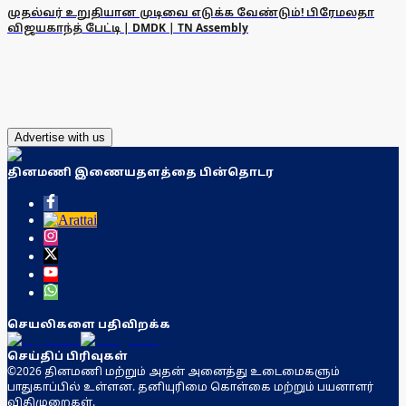
முதல்வர் உறுதியான முடிவை எடுக்க வேண்டும்! பிரேமலதா
விஜயகாந்த் பேட்டி | DMDK | TN Assembly
Advertise with us
தினமணி இணையதளத்தை பின்தொடர
செயலிகளை பதிவிறக்க
செய்திப் பிரிவுகள்
©2026 தினமணி மற்றும் அதன் அனைத்து உடைமைகளும்
பாதுகாப்பில் உள்ளன. தனியுரிமை கொள்கை மற்றும் பயனாளர்
விதிமுறைகள்.