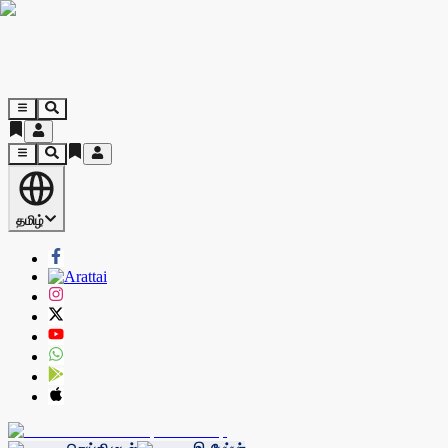
தமிழ்