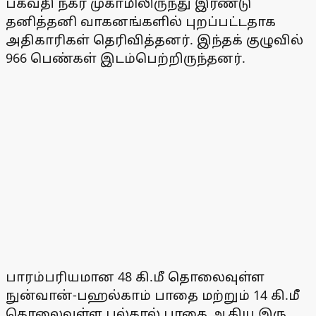
பகவதி நகர் முகாமிலிருந்து இரண்டு
தனித்தனி வாகனங்களில் புறப்பட்டதாக
அதிகாரிகள் தெரிவித்தனர். இந்தக் குழுவில்
966 பெண்கள் இடம்பெற்றிருந்தனர்.
பாரம்பரியமான 48 கி.மீ தொலைவுள்ள
நுன்வான்-பஹல்காம் பாதை மற்றும் 14 கி.மீ
தொலைவுள்ள பல்தால் பாதை ஆகிய இரு