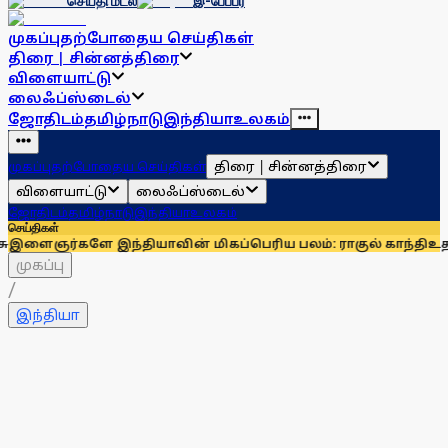
செய்தி மடல்
இ-பேப்பர்
முகப்பு
தற்போதைய செய்திகள்
திரை | சின்னத்திரை
விளையாட்டு
லைஃப்ஸ்டைல்
ஜோதிடம்
தமிழ்நாடு
இந்தியா
உலகம்
திரை | சின்னத்திரை
முகப்பு
தற்போதைய செய்திகள்
விளையாட்டு
லைஃப்ஸ்டைல்
ஜோதிடம்
தமிழ்நாடு
இந்தியா
உலகம்
செய்திகள்
 இந்தியாவின் மிகப்பெரிய பலம்: ராகுல் காந்தி
உதயநிதி ஸ்டால
முகப்பு
/
இந்தியா