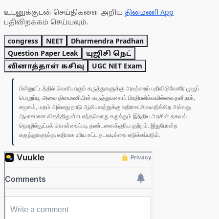
உடனுக்குடன் செய்திகளை அறிய
தினமணி App
பதிவிறக்கம் செய்யவும்.
congress
NEET
Dharmendra Pradhan
Question Paper Leak
யுஜிசி நெட்
வினாத்தாள் கசிவு
UGC NET Exam
பின்னூட்டத்தில் வெளியாகும் கருத்துகளுக்கு அவற்றைப் பதிவிடுவோரே முழுப்
பொறுப்பு; அவை தினமணியின் கருத்துகளைப் பிரதிபலிக்கவில்லை.தனிநபர்,
சமூகம், மதம் அல்லது நாடு ஆகியவற்றுக்கு எதிராக அவமதிக்கிற அல்லது
ஆபாசமான விதத்திலுள்ள எந்தவொரு கருத்தும் இந்திய அரசின் தகவல்
தொழில்நுட்பக் கொள்கைப்படி தண்டனைக்குரிய குற்றம். இதுபோன்ற
கருத்துகளுக்கு எதிராக உரிய சட்ட நடவடிக்கை எடுக்கப்படும்.