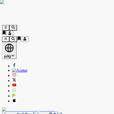
தமிழ்