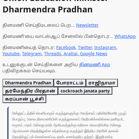
Dharmendra Pradhan
தினமணி செய்திமடலைப் பெற...
Newsletter
தினமணி'யை வாட்ஸ்ஆப் சேனலில் பின்தொடர...
WhatsApp
தினமணியைத் தொடர:
Facebook
,
Twitter
,
Instagram
,
Youtube
,
Telegram
,
Threads
,
Arattai
,
Google News
உடனுக்குடன் செய்திகளை அறிய
தினமணி App
பதிவிறக்கம் செய்யவும்.
Dharmendra Pradhan
போராட்டம்
ராஜிநாமா
தர்மேந்திர பிரதான்
cockroach janata party
கரப்பான் பூச்சி
பின்னூட்டத்தில் வெளியாகும் கருத்துகளுக்கு அவற்றைப் பதிவிடுவோரே முழுப்
பொறுப்பு; அவை தினமணியின் கருத்துகளைப் பிரதிபலிக்கவில்லை.தனிநபர்,
சமூகம், மதம் அல்லது நாடு ஆகியவற்றுக்கு எதிராக அவமதிக்கிற அல்லது
ஆபாசமான விதத்திலுள்ள எந்தவொரு கருத்தும் இந்திய அரசின் தகவல்
தொழில்நுட்பக் கொள்கைப்படி தண்டனைக்குரிய குற்றம். இதுபோன்ற