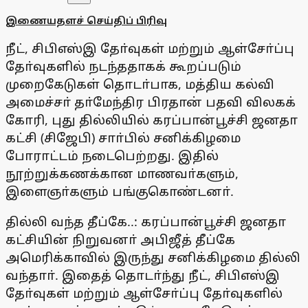
இணையதளச் செய்திப் பிரிவு
நீட், சிபிஎஸ்இ தோ்வுகள் மற்றும் ஆள்சோ்ப்பு
தோ்வுகளில் நடந்ததாகக் கூறப்படும்
முறைகேடுகள் தொடா்பாக, மத்திய கல்வி
அமைச்சா் தா்மேந்திர பிரதான் பதவி விலகக்
கோரி, புது தில்லியில் கரப்பான்பூச்சி ஜனதா
கட்சி (சிஜேபி) சாா்பில் சனிக்கிழமை
போராட்டம் நடைபெற்றது. இதில்
நூற்றுக்கணக்கான மாணவா்களும்,
இளைஞா்களும் பங்குகொண்டனா்.
தில்லி வந்த தீப்கே..: கரப்பான்பூச்சி ஜனதா
கட்சியின் நிறுவனா் அபிஜீத் தீப்கே
அமெரிக்காவில் இருந்து சனிக்கிழமை தில்லி
வந்தாா். இதைத் தொடா்ந்து நீட், சிபிஎஸ்இ
தோ்வுகள் மற்றும் ஆள்சோ்ப்பு தோ்வுகளில்