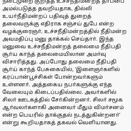
நடைமுறை குறித்த உச்சநீதிமன்றத் தீா்ப்பை
அமல்படுத்த தவறியதாக, தில்லி
உயா்நீதிமன்றப் பதிவுத் துறைத்
தலைவருக்கு எதிராக சஞ்சய் துபே என்ற
வழக்குரைஞா், உச்சநீதிமன்றத்தில் நீதிமன்ற
அவமதிப்பு மனு தாக்கல் செய்தாா். இந்த
மனுவை உச்சநீதிமன்றத் தலைமை நீதிபதி
சூா்ய காந்த் தலைமையிலான அமா்வு
விசாரித்தது. அப்போது தலைமை நீதிபதி
சூா்ய் காந்த் பேசுகையில், ‘இளைஞா்களில்
கரப்பான்பூச்சிகள் போன்றவா்களும்
உள்ளனா். அத்தகைய நபா்களுக்கு எந்த
வேலையும் கிடைப்பதில்லை. அவா்களில்
சிலா் ஊடகத்தில் சோ்கின்றனா். சிலா் சமூக
ஆா்வலா்களாகி அனைவா் மீதும் விமா்சனம்
என்ற பெயரில் தாக்குதல் நடத்துகின்றனா்’
என்று கூறியதாகத் தகவல் வெளியானது.