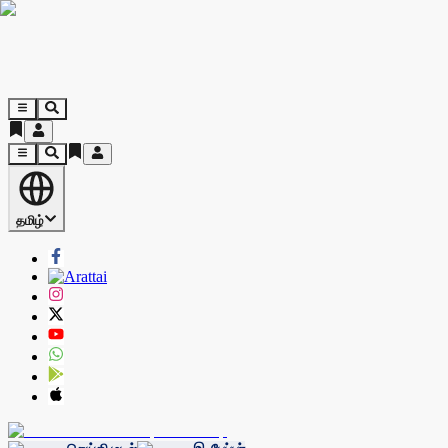
தமிழ்