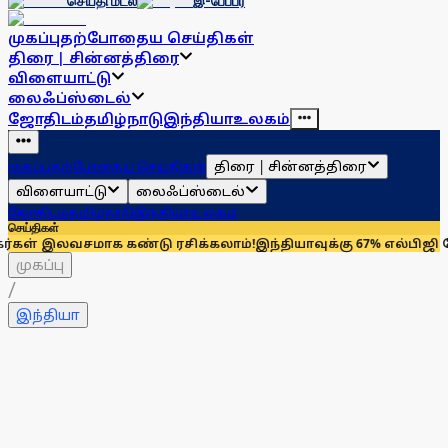
செய்தி மடல்
இ-பேப்பர்
முகப்பு
தற்போதைய செய்திகள்
திரை | சின்னத்திரை
விளையாட்டு
லைஃப்ஸ்டைல்
ஜோதிடம்
தமிழ்நாடு
இந்தியா
உலகம்
திரை | சின்னத்திரை
முகப்பு
தற்போதைய செய்திகள்
விளையாட்டு
லைஃப்ஸ்டைல்
ஜோதிடம்
தமிழ்நாடு
இந்தியா
உலகம்
செய்திகள்
சமாக கண்டு ரசிக்கலாம்!
இந்தியாவுக்கு 67% எல்பிஜி தேவையைப் ப
முகப்பு
/
இந்தியா