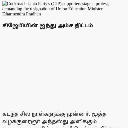
சிஜேபியின் ஐந்து அம்ச திட்டம்
கடந்த சில நாள்களுக்கு முன்னா், மூத்த
வழக்குரைஞா் அந்தஸ்து அளிக்கும்