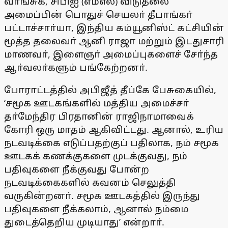
வாங்சுக், சிபிஐ (எம்எல்) விடுதலை
அமைப்பின் பொதுச் செயலா் தீபாங்கா்
பட்டாச்சாா்யா, இந்திய கம்யூனிஸ்ட் கட்சியின்
மூத்த தலைவா் ஆனி ராஜா மற்றும் இடதுசாரி
மாணவா், இளைஞா் அமைப்புகளைச் சோ்ந்த
ஆா்வலா்களும் பங்கேற்றனா்.
போராட்டத்தில் அபிஜீத் தீப்கே பேசுகையில்,
‘சமூக ஊடகங்களில் மத்திய அமைச்சா்
தா்மேந்திர பிரதானின் ராஜிநாமாவைக்
கோரி ஒரு மாதம் ஆகிவிட்டது. ஆனால், உரிய
நடவடிக்கை எடுப்பதற்குப் பதிலாக, நம் சமூக
ஊடகக் கணக்குகளை முடக்குவது, நம்
பதிவுகளை நீக்குவது போன்ற
நடவடிக்கைகளில் கவனம் செலுத்தி
வருகின்றனா். சமூக ஊடகத்தில் இருந்து
பதிவுகளை நீக்கலாம், ஆனால் நம்மை
துடைத்தெறிய முடியாது’ என்றாா்.