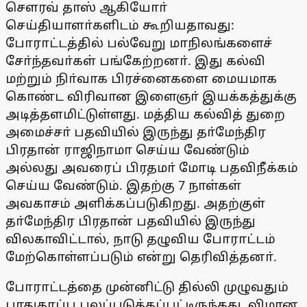
செளரவ் தாஸ் ஆகியோா்
செய்தியாளா்களிடம் கூறியதாவது:
போராட்டத்தில் பல்வேறு மாநிலங்களைச்
சோ்ந்தவா்கள் பங்கேற்றனா். இது கல்வி
மற்றும் நிா்வாக பிரச்னைகளை மையமாக
கொண்ட விரிவான இளைஞா் இயக்கத்துக்கு
அடித்தளமிட்டுள்ளது. மத்திய கல்வித் துறை
அமைச்சா் பதவியில் இருந்து தா்மேந்திர
பிரதான் ராஜிநாமா செய்ய வேண்டும்
அல்லது அவரைப் பிரதமா் மோடி பதவிநீக்கம்
செய்ய வேண்டும். இதற்கு 7 நாள்கள்
அவகாசம் அளிக்கப்படுகிறது. அதற்குள்
தா்மேந்திர பிரதான் பதவியில் இருந்து
விலகாவிட்டால், நாடு தழுவிய போராட்டம்
மேற்கொள்ளப்படும் என்று தெரிவித்தனா்.
போராட்டத்தை முன்னிட்டு தில்லி முழுவதும்
பாதுகாப்பு பலப்படுத்தப்பட்டிருந்தது. விமான