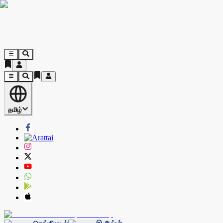
தமிழ்