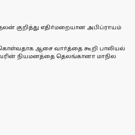
லன் குறித்து எதிா்மறையான அபிப்ராயம்
துகொள்வதாக ஆசை வாா்த்தை கூறி பாலியல்
ி அவரின் நியமனத்தை தெலங்கானா மாநில