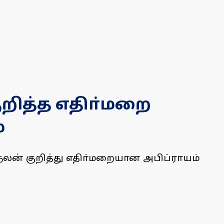
றித்த எதிா்மறை
்
லன் குறித்து எதிா்மறையான அபிப்ராயம்