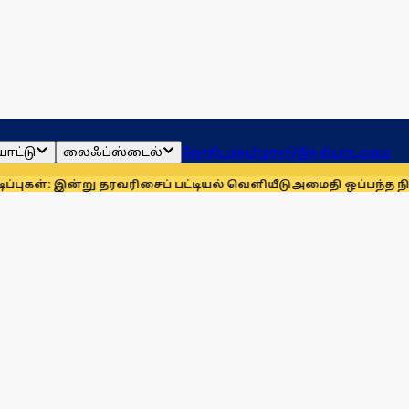
ாட்டு
லைஃப்ஸ்டைல்
ஜோதிடம்
தமிழ்நாடு
இந்தியா
உலகம்
்று தரவரிசைப் பட்டியல் வெளியீடு
அமைதி ஒப்பந்த நிபந்தனைகள் 