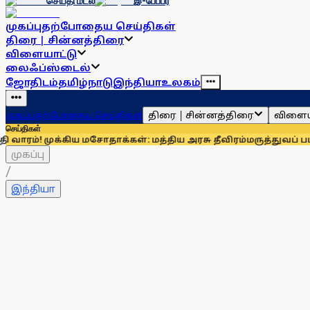
செய்தி மடல்
இ-பேப்பர்
முகப்பு
தற்போதைய செய்திகள்
திரை | சின்னத்திரை
விளையாட்டு
லைஃப்ஸ்டைல்
ஜோதிடம்
தமிழ்நாடு
இந்தியா
உலகம்
திரை | சின்னத்திரை
விளைய
முகப்பு
தற்போதைய செய்திகள்
செய்திகள்
ிய மசோதாக்கள்: மத்திய அரசு தீவிரம்
மருத்துவப் படிப்புகள்: இன
முகப்பு
/
இந்தியா