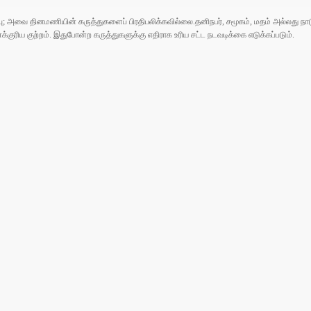
ுப்பு; அவை தினமணியின் கருத்துகளைப் பிரதிபலிக்கவில்லை.தனிநபர், சமூகம், மதம் அல்லது
ரிய குற்றம். இதுபோன்ற கருத்துகளுக்கு எதிராக உரிய சட்ட நடவடிக்கை எடுக்கப்படும்.