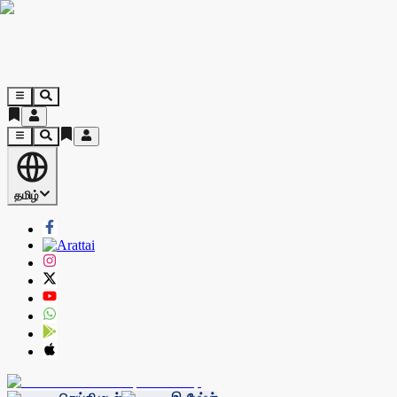
தமிழ்