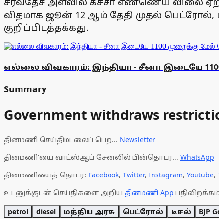
சர்வதேச அளவில் கச்சா எண்ணெய் விலை ஏற்றத
விதமாக ஜூன் 12 ஆம் தேதி முதல் பெட்ரோல், ட
குறிப்பிடத்தக்கது.
எல்லை விவகாரம்: இந்தியா - சீனா இடையே 1100
Summary
Government withdraws restriction
தினமணி செய்திமடலைப் பெற...
Newsletter
தினமணி'யை வாட்ஸ்ஆப் சேனலில் பின்தொடர...
WhatsApp
தினமணியைத் தொடர:
Facebook
,
Twitter
,
Instagram
,
Youtube
,
உடனுக்குடன் செய்திகளை அறிய
தினமணி App
பதிவிறக்கம்
petrol
diesel
மத்திய அரசு
பெட்ரோல்
டீசல்
BJP G