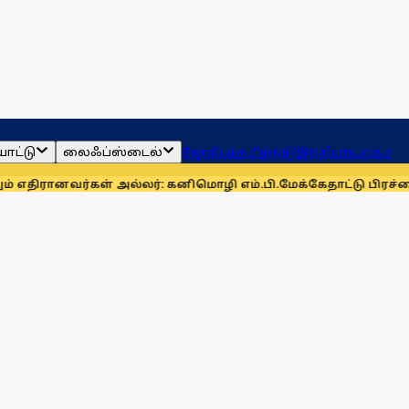
ாட்டு
லைஃப்ஸ்டைல்
ஜோதிடம்
தமிழ்நாடு
இந்தியா
உலகம்
ள் அல்லர்: கனிமொழி எம்.பி.
மேக்கேதாட்டு பிரச்னையை திசை திர