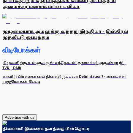
நாள்தோறும் நேரம் ஒதுக்க வேண்டும்: மத்திய
அமைச்சர் மன்சுக் மாண்டவியா
முழுமையாக அமலுக்கு வந்தது இந்தியா - இஸ்ரேல்
முதலீட்டு ஒப்பந்தம்
விடியோக்கள்
திமுகவிற்கு உள்ளுக்குள் சந்தோசம்! அமைச்சர் அருண்ராஜ்! |
TVK | DMK
காவிரி பிரச்னையை திசைதிருப்பவா Delimitation? - அமைச்சர்
ராஜ்மோகன் பேட்டி
Advertise with us
தினமணி இணையதளத்தை பின்தொடர