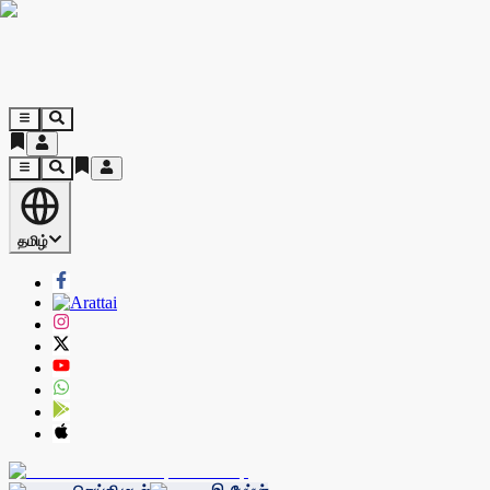
தமிழ்