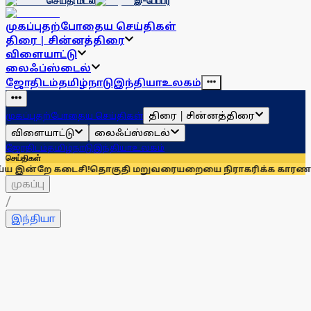
செய்தி மடல்
இ-பேப்பர்
முகப்பு
தற்போதைய செய்திகள்
திரை | சின்னத்திரை
விளையாட்டு
லைஃப்ஸ்டைல்
ஜோதிடம்
தமிழ்நாடு
இந்தியா
உலகம்
திரை | சின்னத்திரை
முகப்பு
தற்போதைய செய்திகள்
விளையாட்டு
லைஃப்ஸ்டைல்
ஜோதிடம்
தமிழ்நாடு
இந்தியா
உலகம்
செய்திகள்
 கடைசி!
தொகுதி மறுவரையறையை நிராகரிக்க காரணம் என்ன? மாண
முகப்பு
/
இந்தியா