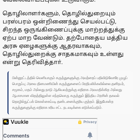
தொழிலாளா்களும், தொழில்துறையும்
பரஸ்பரம் ஒன்றிணைந்து செயல்பட்டு,
சிறந்த ஒருங்கிணைப்புக்கு மாற்றத்துக்கு
ஏற்ப மாற வேண்டும். தற்போதைய மத்திய
அரசு ஏழைகளுக்கு ஆதரவாகவும்,
தொழில்துறைக்கு சாதகமாகவும் உள்ளது
என்று தெரிவித்தாா்.
பின்னூட்டத்தில் வெளியாகும் கருத்துகளுக்கு அவற்றைப் பதிவிடுவோரே முழுப்
பொறுப்பு; அவை தினமணியின் கருத்துகளைப் பிரதிபலிக்கவில்லை.தனிநபர்,
சமூகம், மதம் அல்லது நாடு ஆகியவற்றுக்கு எதிராக அவமதிக்கிற அல்லது
ஆபாசமான விதத்திலுள்ள எந்தவொரு கருத்தும் இந்திய அரசின் தகவல்
தொழில்நுட்பக் கொள்கைப்படி தண்டனைக்குரிய குற்றம். இதுபோன்ற
கருத்துகளுக்கு எதிராக உரிய சட்ட நடவடிக்கை எடுக்கப்படும்.