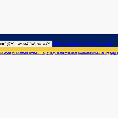
ாட்டு
லைஃப்ஸ்டைல்
ஜோதிடம்
தமிழ்நாடு
இந்தியா
உலகம்
ல்... ஆர்பிஐ எச்சரிக்கை
ஹிமாசலில் பேருந்து கவிழ்ந்து விபத்து!