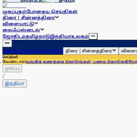
செய்தி மடல்
இ-பேப்பர்
முகப்பு
தற்போதைய செய்திகள்
திரை | சின்னத்திரை
விளையாட்டு
லைஃப்ஸ்டைல்
ஜோதிடம்
தமிழ்நாடு
இந்தியா
உலகம்
திரை | சின்னத்திரை
விளைய
முகப்பு
தற்போதைய செய்திகள்
செய்திகள்
்கிக் கணக்கை கொடுங்கள்; பணம் கொடுக்கிறோம் என்று சொன்னா
முகப்பு
/
இந்தியா