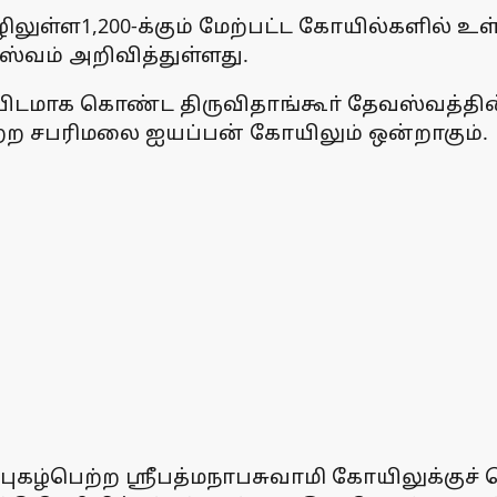
ீழிலுள்ள1,200-க்கும் மேற்பட்ட கோயில்களில
ஸ்வம் அறிவித்துள்ளது.
க கொண்ட திருவிதாங்கூா் தேவஸ்வத்தின் கட்டுப
ற்ற சபரிமலை ஐயப்பன் கோயிலும் ஒன்றாகும்.
்ள புகழ்பெற்ற ஸ்ரீபத்மநாபசுவாமி கோயிலுக