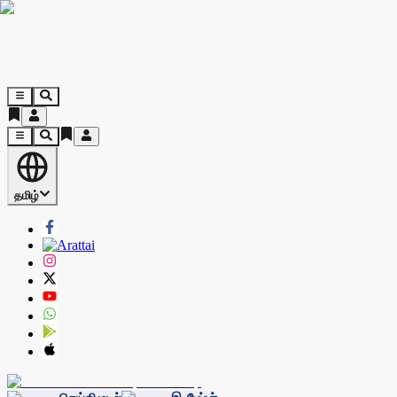
தமிழ்