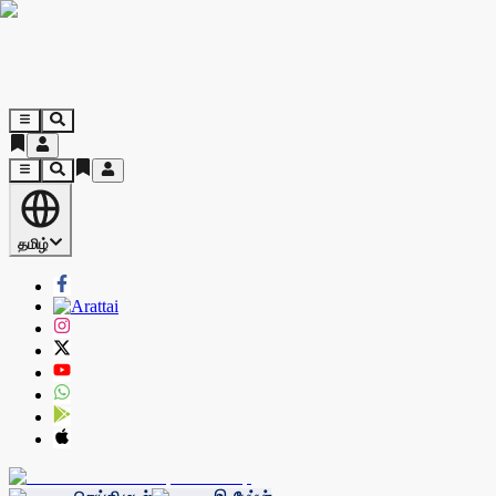
தமிழ்