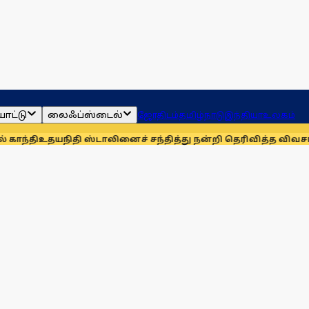
ாட்டு
லைஃப்ஸ்டைல்
ஜோதிடம்
தமிழ்நாடு
இந்தியா
உலகம்
நிதி ஸ்டாலினைச் சந்தித்து நன்றி தெரிவித்த விவசாயிகள்!
நாங்