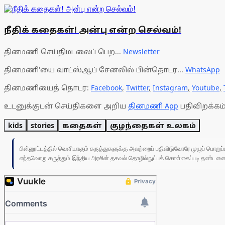
நீதிக் கதைகள்! அன்பு என்ற செல்வம்!
தினமணி செய்திமடலைப் பெற...
Newsletter
தினமணி'யை வாட்ஸ்ஆப் சேனலில் பின்தொடர...
WhatsApp
தினமணியைத் தொடர:
Facebook
,
Twitter
,
Instagram
,
Youtube
,
உடனுக்குடன் செய்திகளை அறிய
தினமணி App
பதிவிறக்கம்
kids
stories
கதைகள்
குழந்தைகள் உலகம்
பின்னூட்டத்தில் வெளியாகும் கருத்துகளுக்கு அவற்றைப் பதிவிடுவோரே முழுப் பொற
எந்தவொரு கருத்தும் இந்திய அரசின் தகவல் தொழில்நுட்பக் கொள்கைப்படி தண்டனைக்கு