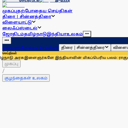
செய்தி மடல்
இ-பேப்பர்
முகப்பு
தற்போதைய செய்திகள்
திரை | சின்னத்திரை
விளையாட்டு
லைஃப்ஸ்டைல்
ஜோதிடம்
தமிழ்நாடு
இந்தியா
உலகம்
திரை | சின்னத்திரை
விளைய
முகப்பு
தற்போதைய செய்திகள்
செய்திகள்
இளைஞர்களே இந்தியாவின் மிகப்பெரிய பலம்: ராகுல் காந்தி
உதய
முகப்பு
/
குழந்தைகள் உலகம்