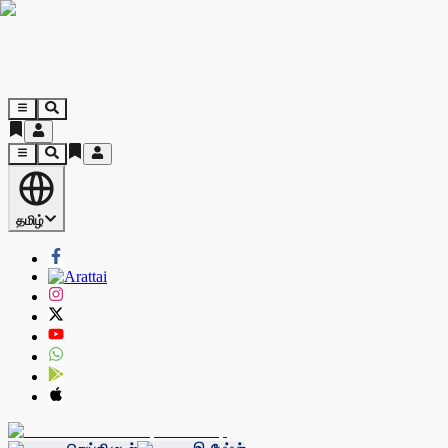
தமிழ்