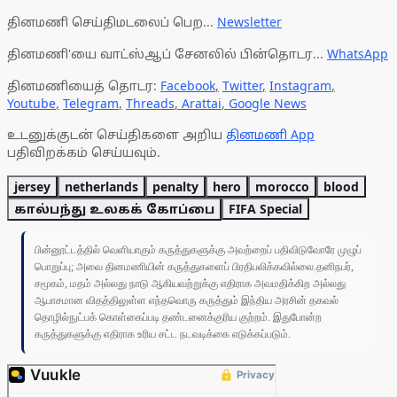
தினமணி செய்திமடலைப் பெற...
Newsletter
தினமணி'யை வாட்ஸ்ஆப் சேனலில் பின்தொடர...
WhatsApp
தினமணியைத் தொடர:
Facebook
,
Twitter
,
Instagram
,
Youtube
,
Telegram
,
Threads
,
Arattai
,
Google News
உடனுக்குடன் செய்திகளை அறிய
தினமணி App
பதிவிறக்கம் செய்யவும்.
jersey
netherlands
penalty
hero
morocco
blood
கால்பந்து உலகக் கோப்பை
FIFA Special
பின்னூட்டத்தில் வெளியாகும் கருத்துகளுக்கு அவற்றைப் பதிவிடுவோரே முழுப்
பொறுப்பு; அவை தினமணியின் கருத்துகளைப் பிரதிபலிக்கவில்லை.தனிநபர்,
சமூகம், மதம் அல்லது நாடு ஆகியவற்றுக்கு எதிராக அவமதிக்கிற அல்லது
ஆபாசமான விதத்திலுள்ள எந்தவொரு கருத்தும் இந்திய அரசின் தகவல்
தொழில்நுட்பக் கொள்கைப்படி தண்டனைக்குரிய குற்றம். இதுபோன்ற
கருத்துகளுக்கு எதிராக உரிய சட்ட நடவடிக்கை எடுக்கப்படும்.