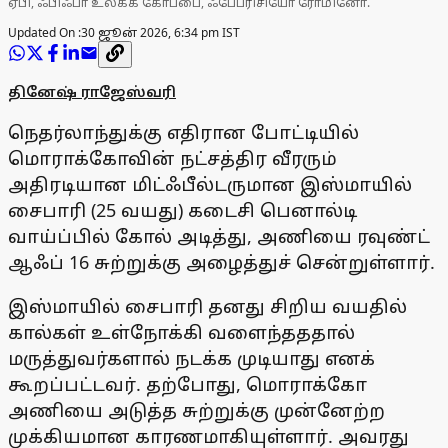
ஏபி, ஃபிஃபா உலகக் கோப்பை, ஃபேப்ரிசியோ ரோமினோ.
Updated On :
30 ஜூன் 2026, 6:34 pm IST
தினேஷ் ராஜேஸ்வரி
நெதர்லாந்துக்கு எதிரான போட்டியில்
மொராக்கோவின் நட்சத்திர வீரரும்
அதிரடியான மிட்ஃபீல்டருமான இஸ்மாயில்
சைபாரி (25 வயது) கடைசி பெனால்டி
வாய்ப்பில் கோல் அடித்து, அணியை ரவுண்ட்
ஆஃப் 16 சுற்றுக்கு அழைத்துச் சென்றுள்ளார்.
இஸ்மாயில் சைபாரி தனது சிறிய வயதில்
கால்கள் உள்நோக்கி வளைந்தததால்
மருத்துவர்களால் நடக்க முடியாது எனக்
கூறப்பட்டவர். தற்போது, மொராக்கோ
அணியை அடுத்த சுற்றுக்கு முன்னேற்ற
முக்கியமான காரணமாகியுள்ளார். அவரது