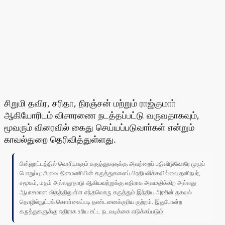
சிறுமி தவிர, சரிதா, நிரஞ்சன் மற்றும் ராஜ்குமாா்
ஆகியோரிடம் விசாரணை நடத்தப்பட்டு வருவதாகவும்,
மூவரும் விரைவில் கைது செய்யப்படுவாா்கள் என்றும்
காவல்துறை தெரிவித்துள்ளது.
பின்னூட்டத்தில் வெளியாகும் கருத்துகளுக்கு அவற்றைப் பதிவிடுவோரே முழுப்
பொறுப்பு; அவை தினமணியின் கருத்துகளைப் பிரதிபலிக்கவில்லை.தனிநபர்,
சமூகம், மதம் அல்லது நாடு ஆகியவற்றுக்கு எதிராக அவமதிக்கிற அல்லது
ஆபாசமான விதத்திலுள்ள எந்தவொரு கருத்தும் இந்திய அரசின் தகவல்
தொழில்நுட்பக் கொள்கைப்படி தண்டனைக்குரிய குற்றம். இதுபோன்ற
கருத்துகளுக்கு எதிராக உரிய சட்ட நடவடிக்கை எடுக்கப்படும்.