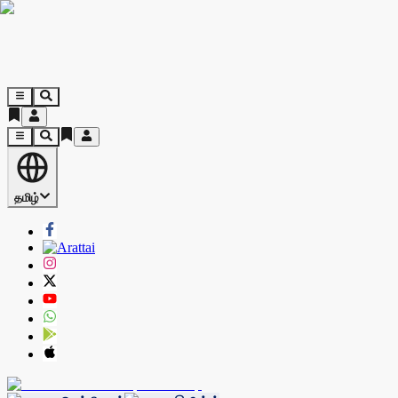
தமிழ்