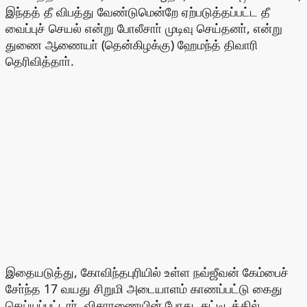
இந்தத் தீ விபத்து வேண்டுமென்றே ஏற்படுத்தப்பட்ட தீ
வைப்புச் செயல் என்று போலீசாா் முடிவு செய்தனா், என்று
துணை ஆணையா் (தென்கிழக்கு) ஹேமந்த் திவாரி
தெரிவித்தாா்.
இதையடுத்து, கோவிந்தபுரியில் உள்ள நவ்ஜீவன் கேம்பைச்
சோ்ந்த 17 வயது சிறுமி அடையாளம் காணப்பட்டு கைது
செய்யப்பட்டாா். விசாரணையின் போது, கட்டிடத்தில்