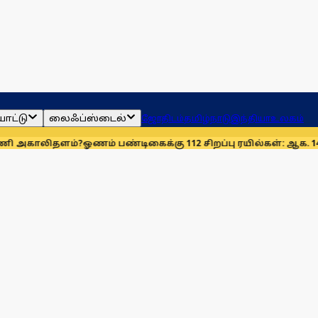
ாட்டு
லைஃப்ஸ்டைல்
ஜோதிடம்
தமிழ்நாடு
இந்தியா
உலகம்
ளம்?
ஓணம் பண்டிகைக்கு 112 சிறப்பு ரயில்கள்: ஆக. 14-ஆம் தேதிம