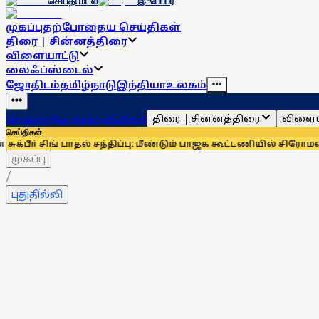
செய்தி மடல்
இ-பேப்பர்
முகப்பு
தற்போதைய செய்திகள்
திரை | சின்னத்திரை
விளையாட்டு
லைஃப்ஸ்டைல்
ஜோதிடம்
தமிழ்நாடு
இந்தியா
உலகம்
திரை | சின்னத்திரை
விளைய
முகப்பு
தற்போதைய செய்திகள்
செய்திகள்
ங் பாதல் சந்திப்பு: மீண்டும் பாஜக கூட்டணியில் சிரோமணி அகாலித
முகப்பு
/
புதுதில்லி