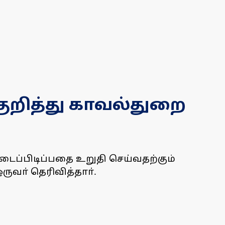
றித்து காவல்துறை
ைப்பிடிப்பதை உறுதி செய்வதற்கும்
ுவா் தெரிவித்தாா்.