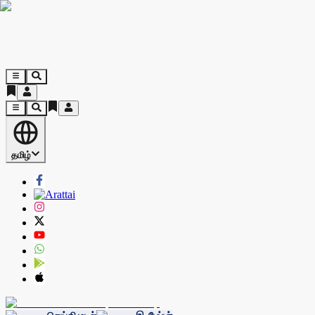
தமிழ்