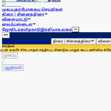
செய்தி மடல்
இ-பேப்பர்
முகப்பு
தற்போதைய செய்திகள்
திரை | சின்னத்திரை
விளையாட்டு
லைஃப்ஸ்டைல்
ஜோதிடம்
தமிழ்நாடு
இந்தியா
உலகம்
திரை | சின்னத்திரை
விளைய
முகப்பு
தற்போதைய செய்திகள்
செய்திகள்
ிங் பாதல் சந்திப்பு: மீண்டும் பாஜக கூட்டணியில் சிரோமணி அகாலித
முகப்பு
/
புதுதில்லி