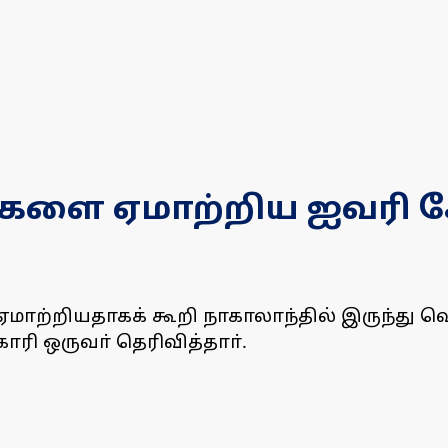
ளை ஏமாற்றிய ஐவரி கோ
்றியதாகக் கூறி நாகாலாந்தில் இருந்து வெள
ி ஒருவா் தெரிவித்தாா்.