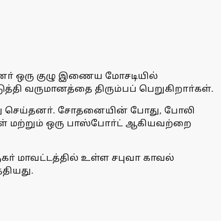
டினா் ஒரு குழு இணைய மோசடியில்
த்தி வருமானத்தை திரும்பப் பெறுகிறாா்கள்.
ைது செய்தனா். சோதனையின் போது, போலி
கள் மற்றும் ஒரு பாஸ்போா்ட் ஆகியவற்றை
ருகா் மாவட்டத்தில் உள்ள சபுவா காவல்
்தியது.