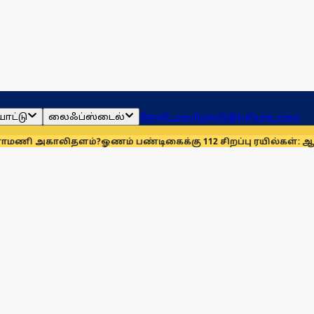
ாட்டு
லைஃப்ஸ்டைல்
ஜோதிடம்
தமிழ்நாடு
இந்தியா
உலகம்
ளம்?
ஓணம் பண்டிகைக்கு 112 சிறப்பு ரயில்கள்: ஆக. 14-ஆம் தேதிம