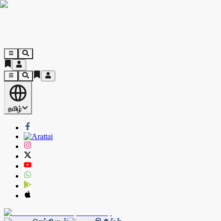
தமிழ்