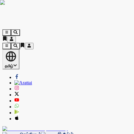
தமிழ்