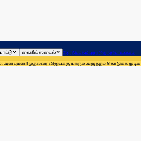
ாட்டு
லைஃப்ஸ்டைல்
ஜோதிடம்
தமிழ்நாடு
இந்தியா
உலகம்
ணி
முதல்வர் விஜய்க்கு யாரும் அழுத்தம் கொடுக்க முடியாது: மாணிக்