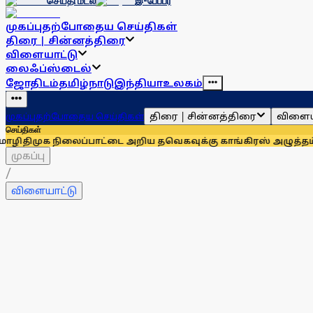
செய்தி மடல்
இ-பேப்பர்
முகப்பு
தற்போதைய செய்திகள்
திரை | சின்னத்திரை
விளையாட்டு
லைஃப்ஸ்டைல்
ஜோதிடம்
தமிழ்நாடு
இந்தியா
உலகம்
திரை | சின்னத்திரை
விளைய
முகப்பு
தற்போதைய செய்திகள்
செய்திகள்
 நிலைப்பாட்டை அறிய தவெகவுக்கு காங்கிரஸ் அழுத்தம்: அன்பும
முகப்பு
/
விளையாட்டு