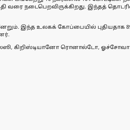
தி வரை நடைபெறவிருக்கிறது. இந்தத் தொடரில
ுன்னேறும். இந்த உலகக் கோப்பையில் புதியதாக 
ர்.
 மெஸ்ஸி, கிறிஸ்டியானோ ரொனால்டோ, ஓச்சோவ