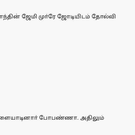
ாந்தின் ஜேமி முா்ரே ஜோடியிடம் தோல்வி
விளையாடினாா் போபண்ணா. அதிலும்