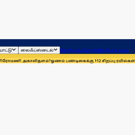
ாட்டு
லைஃப்ஸ்டைல்
ஜோதிடம்
தமிழ்நாடு
இந்தியா
உலகம்
 அகாலிதளம்?
ஓணம் பண்டிகைக்கு 112 சிறப்பு ரயில்கள்: ஆக. 14-ஆம