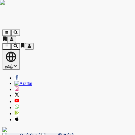
தமிழ்