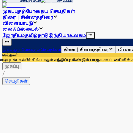
செய்தி மடல்
இ-பேப்பர்
முகப்பு
தற்போதைய செய்திகள்
திரை | சின்னத்திரை
விளையாட்டு
லைஃப்ஸ்டைல்
ஜோதிடம்
தமிழ்நாடு
இந்தியா
உலகம்
திரை | சின்னத்திரை
விளைய
முகப்பு
தற்போதைய செய்திகள்
செய்திகள்
்பீா் சிங் பாதல் சந்திப்பு: மீண்டும் பாஜக கூட்டணியில் சிரோமணி
முகப்பு
/
செய்திகள்