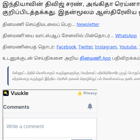
இந்தியாவின் திவிஜ் சரண், அங்கிதா ரெய்ன
குறிப்பிடத்தக்கது. இதன்மூலம் ஆஸ்திரேலிய ஓ
தினமணி செய்திமடலைப் பெற...
Newsletter
தினமணி'யை வாட்ஸ்ஆப் சேனலில் பின்தொடர...
WhatsApp
தினமணியைத் தொடர:
Facebook
,
Twitter
,
Instagram
,
Youtube
,
உடனுக்குடன் செய்திகளை அறிய
தினமணி App
பதிவிறக்கம்
பின்னூட்டத்தில் வெளியாகும் கருத்துகளுக்கு அவற்றைப் பதிவிடுவோரே முழுப் பொற
எந்தவொரு கருத்தும் இந்திய அரசின் தகவல் தொழில்நுட்பக் கொள்கைப்படி தண்டனைக்கு