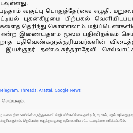
டவுள்ளது.
 பத்தாம் வகுப்பு பொதுத்தேர்வை எழுதி, மறுக
்டியல் புதன்கிழமை பிற்பகல் வெளியிடப்பட
களைத் தெரிந்து கொள்ளலாம். மதிப்பெண்களில
in என்ற இணையதளம் மூலம் பதிவிறக்கம் செய
பெறாத பதிவெண்களுக்குரியவர்களின் விடைத
ை இயக்குநர் தண்.வசுந்தராதேவி செவ்வாய்க்
Telegram
,
Threads
,
Arattai
,
Google News
 செய்யவும்.
ுப்பு; அவை தினமணியின் கருத்துகளைப் பிரதிபலிக்கவில்லை.தனிநபர், சமூகம், மதம் அல்லது
ரிய குற்றம். இதுபோன்ற கருத்துகளுக்கு எதிராக உரிய சட்ட நடவடிக்கை எடுக்கப்படும்.