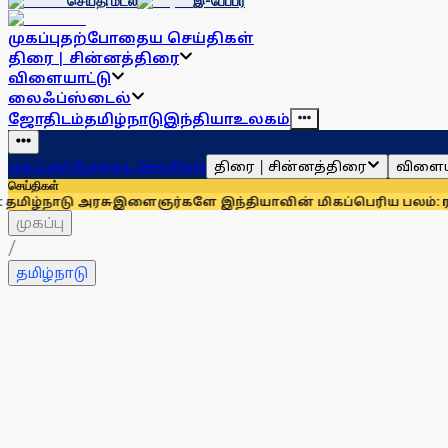
செய்தி மடல்
இ-பேப்பர்
முகப்பு
தற்போதைய செய்திகள்
திரை | சின்னத்திரை
விளையாட்டு
லைஃப்ஸ்டைல்
ஜோதிடம்
தமிழ்நாடு
இந்தியா
உலகம்
திரை | சின்னத்திரை
விளைய
முகப்பு
தற்போதைய செய்திகள்
செய்திகள்
 அரசு
இளைஞர்களே இந்தியாவின் மிகப்பெரிய பலம்: ராகுல் காந்
முகப்பு
/
தமிழ்நாடு