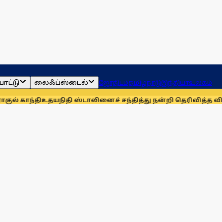
ாட்டு
லைஃப்ஸ்டைல்
ஜோதிடம்
தமிழ்நாடு
இந்தியா
உலகம்
தி
உதயநிதி ஸ்டாலினைச் சந்தித்து நன்றி தெரிவித்த விவசாயிகள்