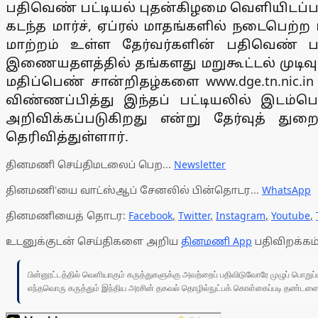
பதிவெண் பட்டியல் புதன்கிழமை வெளியிடப்ப
கடந்த மார்ச், ஏப்ரல் மாதங்களில் நடைபெற்ற
மாற்றம் உள்ள தேர்வர்களின் பதிவெண் பட
இணையதளத்தில் தங்களது மறுகூட்டல் முடிவு
மதிப்பெண் சான்றிதழ்களை www.dge.tn.nic.
விண்ணப்பித்து இந்தப் பட்டியலில் இடம்
அறிவிக்கப்படுகிறது என்று தேர்வுத் துற
தெரிவித்துள்ளார்.
தினமணி செய்திமடலைப் பெற...
Newsletter
தினமணி'யை வாட்ஸ்ஆப் சேனலில் பின்தொடர...
WhatsApp
தினமணியைத் தொடர:
Facebook
,
Twitter
,
Instagram
,
Youtube
,
உடனுக்குடன் செய்திகளை அறிய
தினமணி App
பதிவிறக்கம்
பின்னூட்டத்தில் வெளியாகும் கருத்துகளுக்கு அவற்றைப் பதிவிடுவோரே முழுப் பொற
எந்தவொரு கருத்தும் இந்திய அரசின் தகவல் தொழில்நுட்பக் கொள்கைப்படி தண்டனைக்கு