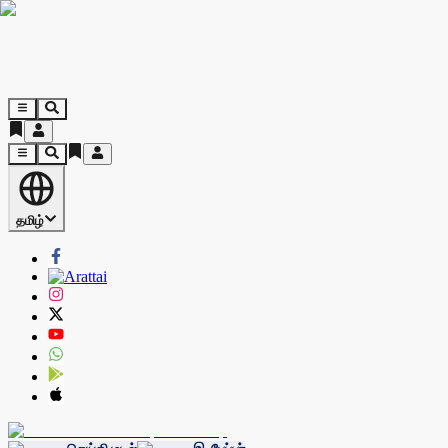
தமிழ்