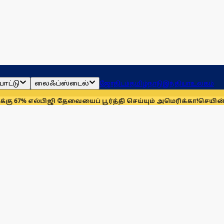
ாட்டு
லைஃப்ஸ்டைல்
ஜோதிடம்
தமிழ்நாடு
இந்தியா
உலகம்
பிஜி தேவையைப் பூர்த்தி செய்யும் அமெரிக்கா!
செயின்ட் லூயிஸ் ரே