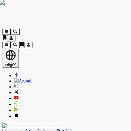
தமிழ்