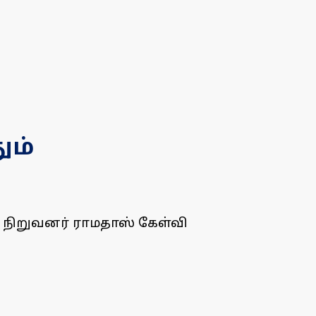
ும்
 நிறுவனர் ராமதாஸ் கேள்வி