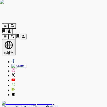
தமிழ்