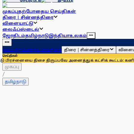
செய்தி மடல்
இ-பேப்பர்
முகப்பு
தற்போதைய செய்திகள்
திரை | சின்னத்திரை
விளையாட்டு
லைஃப்ஸ்டைல்
ஜோதிடம்
தமிழ்நாடு
இந்தியா
உலகம்
திரை | சின்னத்திரை
விளைய
முகப்பு
தற்போதைய செய்திகள்
செய்திகள்
யை திசை திருப்பவே அனைத்துக் கட்சிக் கூட்டம்: கனிமொழி
முழு
முகப்பு
/
தமிழ்நாடு