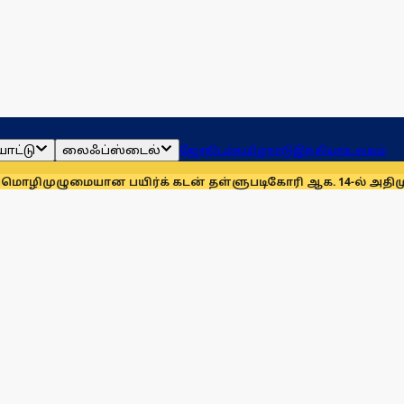
ாட்டு
லைஃப்ஸ்டைல்
ஜோதிடம்
தமிழ்நாடு
இந்தியா
உலகம்
மையான பயிர்க் கடன் தள்ளுபடிகோரி ஆக. 14-ல் அதிமுக ஆர்ப்பாட்