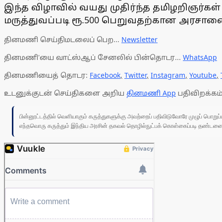
இந்த விழாவில் வயது முதிர்ந்த தமிழறிஞர்கள்
மருத்துவப்படி ரூ.500 பெறுவதற்கான அரசாண
தினமணி செய்திமடலைப் பெற...
Newsletter
தினமணி'யை வாட்ஸ்ஆப் சேனலில் பின்தொடர...
WhatsApp
தினமணியைத் தொடர:
Facebook
,
Twitter
,
Instagram
,
Youtube
,
உடனுக்குடன் செய்திகளை அறிய
தினமணி App
பதிவிறக்கம்
பின்னூட்டத்தில் வெளியாகும் கருத்துகளுக்கு அவற்றைப் பதிவிடுவோரே முழுப் பொற
எந்தவொரு கருத்தும் இந்திய அரசின் தகவல் தொழில்நுட்பக் கொள்கைப்படி தண்டனைக்கு