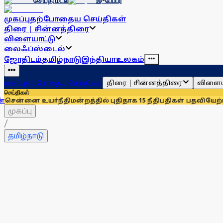
செய்தி மடல்
இ-பேப்பர்
முகப்பு
தற்போதைய செய்திகள்
திரை | சின்னத்திரை
விளையாட்டு
லைஃப்ஸ்டைல்
ஜோதிடம்
தமிழ்நாடு
இந்தியா
உலகம்
திரை | சின்னத்திரை
விளைய
முகப்பு
தற்போதைய செய்திகள்
செய்திகள்
உயா்நீதிமன்றத்தில் புதிதாக 15 நீதிபதிகள் பதவியேற்பு
சென்னைய
முகப்பு
/
தமிழ்நாடு