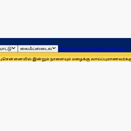
ாட்டு
லைஃப்ஸ்டைல்
ஜோதிடம்
தமிழ்நாடு
இந்தியா
உலகம்
ில் இன்றும் நாளையும் மழைக்கு வாய்ப்பு
மாணவர்களுக்காக முதலி