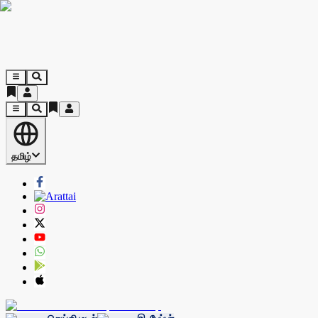
தமிழ்