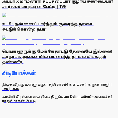
அப்பா X மாமனார்! சட்டசபையா? குழாய் சண்டையா?
சார்லஸ் மார்ட்டின் பேட்டி | TVK
உ.பி.: தன்னைப் பார்த்துக் குரைத்த நாயை
சுட்டுக்கொன்ற நபர்!
பெங்களூருக்கு மேக்கேதாட்டு தேவையே இல்லை!
கர்நாடக அணையில் பயன்படுத்தாமல் கிடக்கும்
தண்ணீர்!
விடியோக்கள்
திமுகவிற்கு உள்ளுக்குள் சந்தோசம்! அமைச்சர் அருண்ராஜ்! |
TVK | DMK
காவிரி பிரச்னையை திசைதிருப்பவா Delimitation? - அமைச்சர்
ராஜ்மோகன் பேட்டி