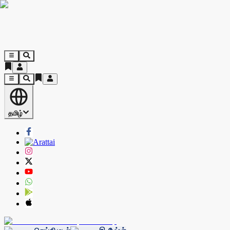
தமிழ்