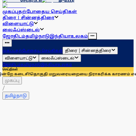
செய்தி மடல்
இ-பேப்பர்
முகப்பு
தற்போதைய செய்திகள்
திரை | சின்னத்திரை
விளையாட்டு
லைஃப்ஸ்டைல்
ஜோதிடம்
தமிழ்நாடு
இந்தியா
உலகம்
திரை | சின்னத்திரை
முகப்பு
தற்போதைய செய்திகள்
விளையாட்டு
லைஃப்ஸ்டைல்
ஜோதிடம்
தமிழ்நாடு
இந்தியா
உலகம்
செய்திகள்
சி!
தொகுதி மறுவரையறையை நிராகரிக்க காரணம் என்ன? மாணிக்
முகப்பு
/
தமிழ்நாடு