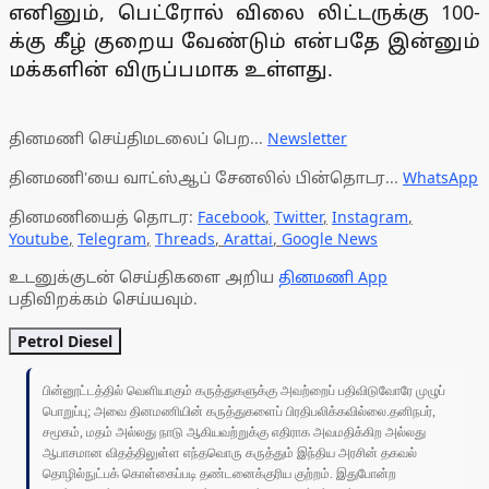
எனினும், பெட்ரோல் விலை லிட்டருக்கு 100-
க்கு கீழ் குறைய வேண்டும் என்பதே இன்னும்
மக்களின் விருப்பமாக உள்ளது.
தினமணி செய்திமடலைப் பெற...
Newsletter
தினமணி'யை வாட்ஸ்ஆப் சேனலில் பின்தொடர...
WhatsApp
தினமணியைத் தொடர:
Facebook
,
Twitter
,
Instagram
,
Youtube
,
Telegram
,
Threads
,
Arattai
,
Google News
உடனுக்குடன் செய்திகளை அறிய
தினமணி App
பதிவிறக்கம் செய்யவும்.
Petrol Diesel
பின்னூட்டத்தில் வெளியாகும் கருத்துகளுக்கு அவற்றைப் பதிவிடுவோரே முழுப்
பொறுப்பு; அவை தினமணியின் கருத்துகளைப் பிரதிபலிக்கவில்லை.தனிநபர்,
சமூகம், மதம் அல்லது நாடு ஆகியவற்றுக்கு எதிராக அவமதிக்கிற அல்லது
ஆபாசமான விதத்திலுள்ள எந்தவொரு கருத்தும் இந்திய அரசின் தகவல்
தொழில்நுட்பக் கொள்கைப்படி தண்டனைக்குரிய குற்றம். இதுபோன்ற