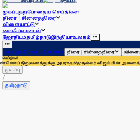
செய்தி மடல்
இ-பேப்பர்
முகப்பு
தற்போதைய செய்திகள்
திரை | சின்னத்திரை
விளையாட்டு
லைஃப்ஸ்டைல்
ஜோதிடம்
தமிழ்நாடு
இந்தியா
உலகம்
திரை | சின்னத்திரை
விளைய
முகப்பு
தற்போதைய செய்திகள்
செய்திகள்
ுவனத்துக்கு அபராதம்!
முதல்வர் விஜய்யின் அனைத்துக் கட்சி கூட
முகப்பு
/
தமிழ்நாடு