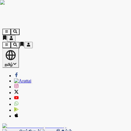
தமிழ்