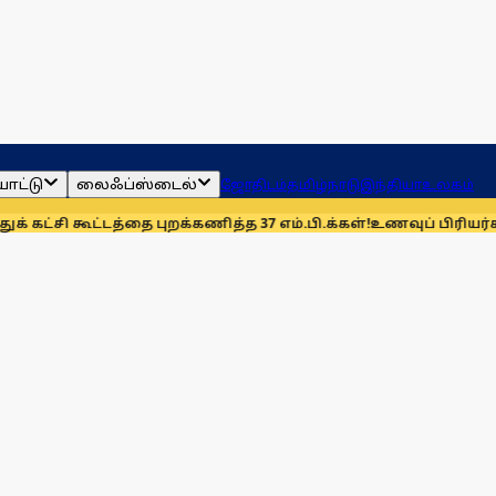
ாட்டு
லைஃப்ஸ்டைல்
ஜோதிடம்
தமிழ்நாடு
இந்தியா
உலகம்
்டத்தை புறக்கணித்த 37 எம்.பி.க்கள்!
உணவுப் பிரியர்களுக்கு கு