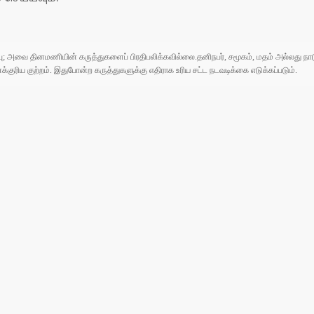
ுப்பு; அவை தினமணியின் கருத்துகளைப் பிரதிபலிக்கவில்லை.தனிநபர், சமூகம், மதம் அல்லது
ரிய குற்றம். இதுபோன்ற கருத்துகளுக்கு எதிராக உரிய சட்ட நடவடிக்கை எடுக்கப்படும்.