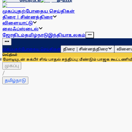
செய்தி மடல்
இ-பேப்பர்
முகப்பு
தற்போதைய செய்திகள்
திரை | சின்னத்திரை
விளையாட்டு
லைஃப்ஸ்டைல்
ஜோதிடம்
தமிழ்நாடு
இந்தியா
உலகம்
திரை | சின்னத்திரை
விளைய
முகப்பு
தற்போதைய செய்திகள்
செய்திகள்
ுக்பீா் சிங் பாதல் சந்திப்பு: மீண்டும் பாஜக கூட்டணியில் சிரோம
முகப்பு
/
தமிழ்நாடு