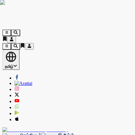
தமிழ்