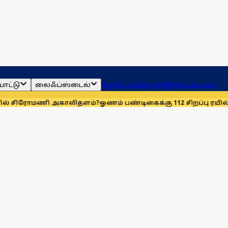
ாட்டு
லைஃப்ஸ்டைல்
ஜோதிடம்
தமிழ்நாடு
இந்தியா
உலகம்
ணி அகாலிதளம்?
ஓணம் பண்டிகைக்கு 112 சிறப்பு ரயில்கள்: ஆக. 14-