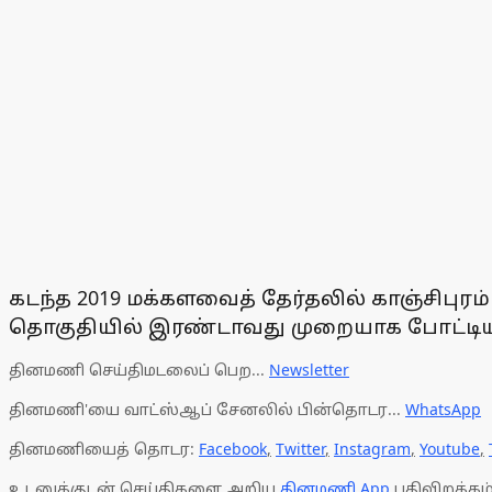
கடந்த 2019 மக்களவைத் தேர்தலில் காஞ்சிபுர
தொகுதியில் இரண்டாவது முறையாக போட்டியி
தினமணி செய்திமடலைப் பெற...
Newsletter
தினமணி'யை வாட்ஸ்ஆப் சேனலில் பின்தொடர...
WhatsApp
தினமணியைத் தொடர:
Facebook
,
Twitter
,
Instagram
,
Youtube
,
உடனுக்குடன் செய்திகளை அறிய
தினமணி App
பதிவிறக்கம்