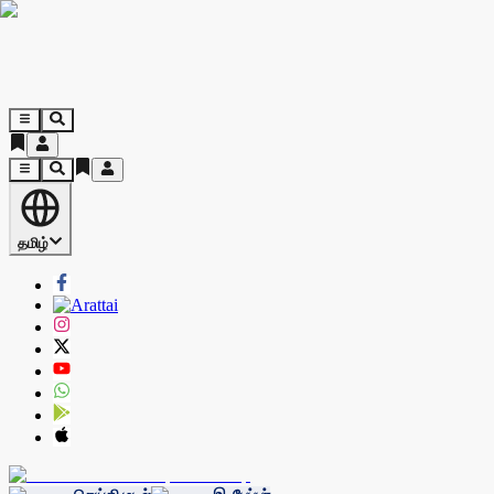
தமிழ்