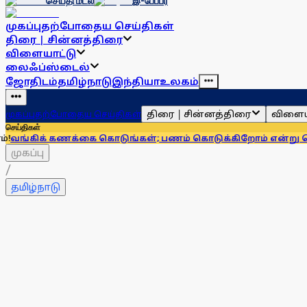
செய்தி மடல்
இ-பேப்பர்
முகப்பு
தற்போதைய செய்திகள்
திரை | சின்னத்திரை
விளையாட்டு
லைஃப்ஸ்டைல்
ஜோதிடம்
தமிழ்நாடு
இந்தியா
உலகம்
திரை | சின்னத்திரை
விளைய
முகப்பு
தற்போதைய செய்திகள்
செய்திகள்
கணக்கை கொடுங்கள்; பணம் கொடுக்கிறோம் என்று சொன்னால்... 
முகப்பு
/
தமிழ்நாடு