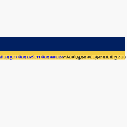
 பலி, 11 பேர் காயம்!
எஃப்சிஆர்ஏ சட்டத்தைத் திரும்பப் பெறுக: மு.