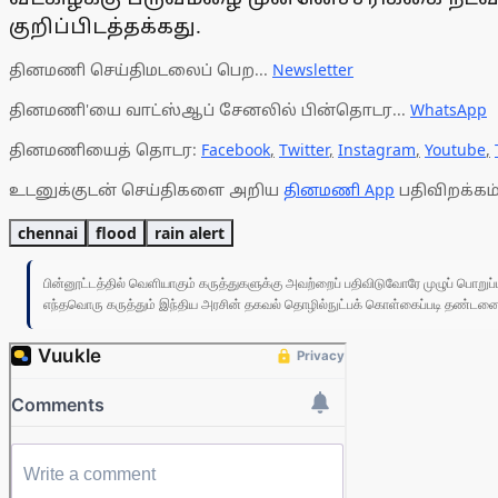
குறிப்பிடத்தக்கது.
தினமணி செய்திமடலைப் பெற...
Newsletter
தினமணி'யை வாட்ஸ்ஆப் சேனலில் பின்தொடர...
WhatsApp
தினமணியைத் தொடர:
Facebook
,
Twitter
,
Instagram
,
Youtube
,
உடனுக்குடன் செய்திகளை அறிய
தினமணி App
பதிவிறக்கம்
chennai
flood
rain alert
பின்னூட்டத்தில் வெளியாகும் கருத்துகளுக்கு அவற்றைப் பதிவிடுவோரே முழுப் பொற
எந்தவொரு கருத்தும் இந்திய அரசின் தகவல் தொழில்நுட்பக் கொள்கைப்படி தண்டனைக்கு