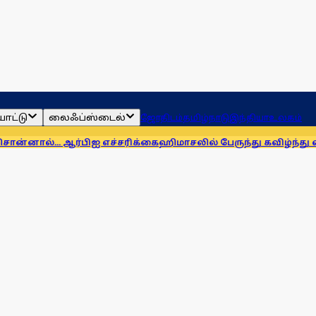
ாட்டு
லைஃப்ஸ்டைல்
ஜோதிடம்
தமிழ்நாடு
இந்தியா
உலகம்
ஆர்பிஐ எச்சரிக்கை
ஹிமாசலில் பேருந்து கவிழ்ந்து விபத்து! 7 பேர்