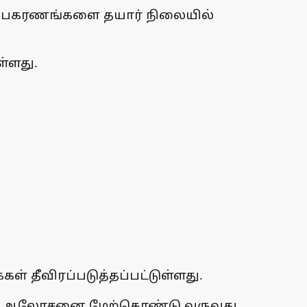
்ட உபகரணங்களை தயார் நிலையில்
ள்ளது.
 தீவிரப்படுத்தப்பட்டுள்ளது.
லின் ஆலோசனை மேற்கொண்டு வருவது