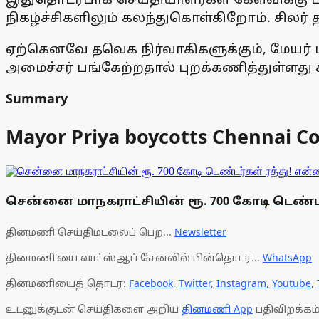
நிகழ்ச்சிகளிலும் கலந்துகொள்கிறோம். சிலர் 
ஏற்கெனவே தவெக நிர்வாகிகளுக்கும், மேயர் ப
அமைச்சர் பங்கேற்றதால் புறக்கணித்துள்ளது 
Summary
Mayor Priya boycotts Chennai Co
சென்னை மாநகராட்சியின் ரூ. 700 கோடி டெண்டர்
தினமணி செய்திமடலைப் பெற...
Newsletter
தினமணி'யை வாட்ஸ்ஆப் சேனலில் பின்தொடர...
WhatsApp
தினமணியைத் தொடர:
Facebook
,
Twitter
,
Instagram
,
Youtube
,
உடனுக்குடன் செய்திகளை அறிய
தினமணி App
பதிவிறக்கம்