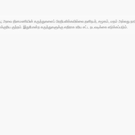
ுப்பு; அவை தினமணியின் கருத்துகளைப் பிரதிபலிக்கவில்லை.தனிநபர், சமூகம், மதம் அல்லது
ரிய குற்றம். இதுபோன்ற கருத்துகளுக்கு எதிராக உரிய சட்ட நடவடிக்கை எடுக்கப்படும்.