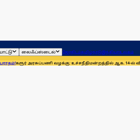
ாட்டு
லைஃப்ஸ்டைல்
ஜோதிடம்
தமிழ்நாடு
இந்தியா
உலகம்
அரசுப்பணி வழக்கு: உச்சநீதிமன்றத்தில் ஆக. 14-ல் விசாரணை
முன்