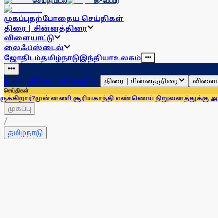
செய்தி மடல்
இ-பேப்பர்
முகப்பு
தற்போதைய செய்திகள்
திரை | சின்னத்திரை
விளையாட்டு
லைஃப்ஸ்டைல்
ஜோதிடம்
தமிழ்நாடு
இந்தியா
உலகம்
திரை | சின்னத்திரை
விளைய
முகப்பு
தற்போதைய செய்திகள்
செய்திகள்
்னணி சூரியகாந்தி எண்ணெய் நிறுவனத்துக்கு அபராதம்!
கரூர் 
முகப்பு
/
தமிழ்நாடு