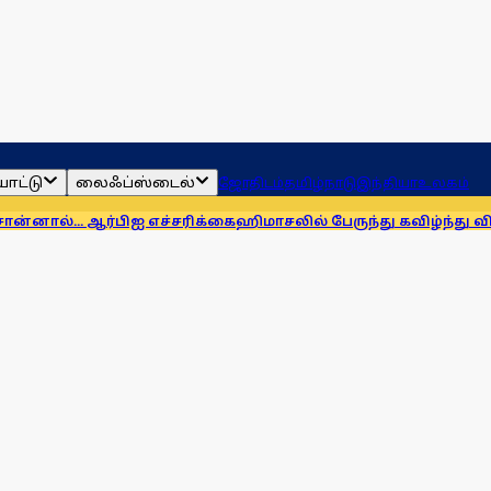
ாட்டு
லைஃப்ஸ்டைல்
ஜோதிடம்
தமிழ்நாடு
இந்தியா
உலகம்
ர்பிஐ எச்சரிக்கை
ஹிமாசலில் பேருந்து கவிழ்ந்து விபத்து! 7 பேர் 