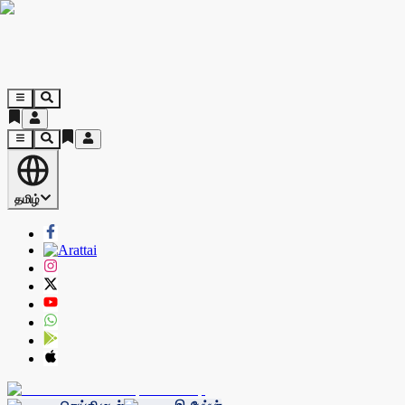
தமிழ்