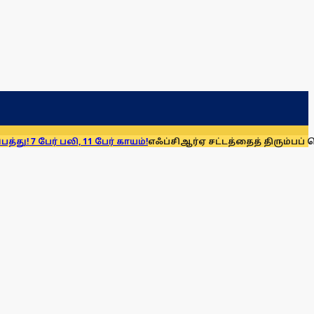
பலி, 11 பேர் காயம்!
எஃப்சிஆர்ஏ சட்டத்தைத் திரும்பப் பெறுக: மு.க.