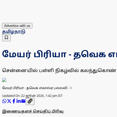
Advertise with us
தமிழ்நாடு
மேயர் பிரியா - தவெக 
சென்னையில் பள்ளி நிகழ்வில் கலந்துகொண்ட 
மேயர் பிரியா - தவெக எம்எல்ஏ பல்லவி
-
X
Updated On :
22 ஜூன் 2026, 1:42 pm IST
இணையதளச் செய்திப் பிரிவு