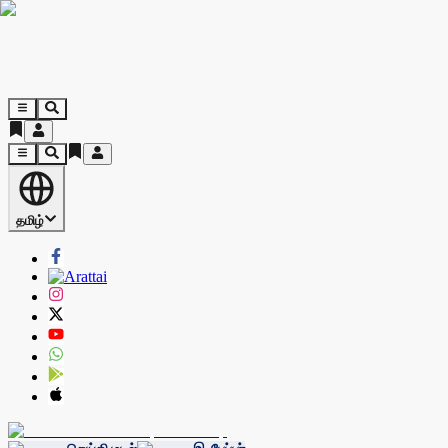
தமிழ்