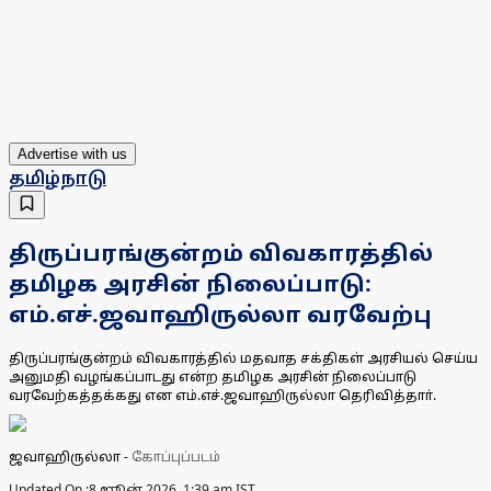
Advertise with us
தமிழ்நாடு
திருப்பரங்குன்றம் விவகாரத்தில்
தமிழக அரசின் நிலைப்பாடு:
எம்.எச்.ஜவாஹிருல்லா வரவேற்பு
திருப்பரங்குன்றம் விவகாரத்தில் மதவாத சக்திகள் அரசியல் செய்ய
அனுமதி வழங்கப்பாடது என்ற தமிழக அரசின் நிலைப்பாடு
வரவேற்கத்தக்கது என எம்.எச்.ஜவாஹிருல்லா தெரிவித்தாா்.
ஜவாஹிருல்லா
-
கோப்புப்படம்
Updated On :
8 ஜூன் 2026, 1:39 am IST