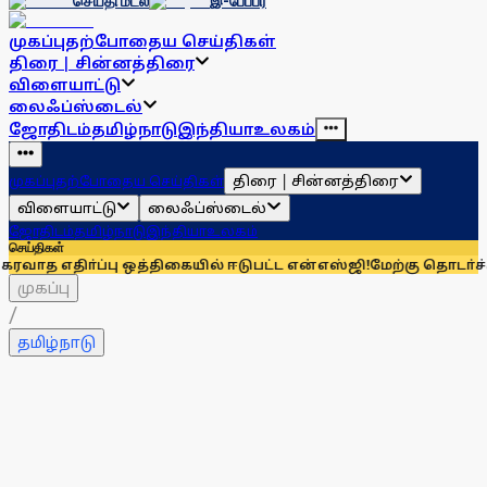
செய்தி மடல்
இ-பேப்பர்
முகப்பு
தற்போதைய செய்திகள்
திரை | சின்னத்திரை
விளையாட்டு
லைஃப்ஸ்டைல்
ஜோதிடம்
தமிழ்நாடு
இந்தியா
உலகம்
திரை | சின்னத்திரை
முகப்பு
தற்போதைய செய்திகள்
விளையாட்டு
லைஃப்ஸ்டைல்
ஜோதிடம்
தமிழ்நாடு
இந்தியா
உலகம்
செய்திகள்
்ப்பு ஒத்திகையில் ஈடுபட்ட என்எஸ்ஜி!
மேற்கு தொடா்ச்சி மலை மா
முகப்பு
/
தமிழ்நாடு