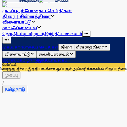
செய்தி மடல்
இ-பேப்பர்
முகப்பு
தற்போதைய செய்திகள்
திரை | சின்னத்திரை
விளையாட்டு
லைஃப்ஸ்டைல்
ஜோதிடம்
தமிழ்நாடு
இந்தியா
உலகம்
திரை | சின்னத்திரை
முகப்பு
தற்போதைய செய்திகள்
விளையாட்டு
லைஃப்ஸ்டைல்
ஜோதிடம்
தமிழ்நாடு
இந்தியா
உலகம்
செய்திகள்
 இந்தியா-சீனா ஒப்புதல்
அமெரிக்காவில் பிறப்புரிமை குடியுரிமையை
முகப்பு
/
தமிழ்நாடு