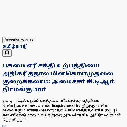
Advertise with us
தமிழ்நாடு
பசுமை எரிசக்தி உற்பத்தியை
அதிகரித்தால் மின்கொள்முதலை
குறைக்கலாம்: அமைச்சா் சி.டி.ஆா்.
நிா்மல்குமாா்
தமிழ்நாட்டில் புதுப்பிக்கத்தக்க எரிசக்தி உற்பத்தியை
அதிகரிப்பதன் மூலம் வெளிமாநிலங்களில் இருந்து அதிக
விலைக்கு மின்சாரம் கொள்முதல் செய்வதைத் தவிா்க்க முடியும்
என எரிசக்தி மற்றும் சட்டத் துறை அமைச்சா் சி.டி.ஆா்.நிா்மல்குமாா்
தெரிவித்தாா்.