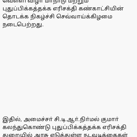
வெள்ளி விழா மாநாடு மற்றும்
புதுப்பிக்கத்தக்க எரிசக்தி கண்காட்சியின்
தொடக்க நிகழ்ச்சி செவ்வாய்க்கிழமை
நடைபெற்றது.
இதில், அமைச்சா் சி.டி.ஆா்.நிா்மல் குமாா்
கலந்துகொண்டு புதுப்பிக்கத்தக்க எரிசக்தி
துறையில் அரசு எடுத்துள்ள நடவடிக்கைகள்