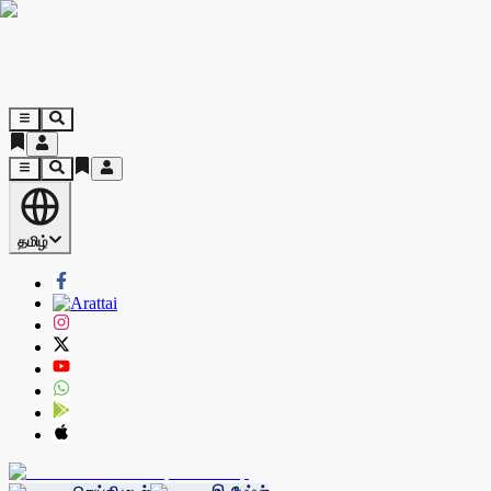
தமிழ்