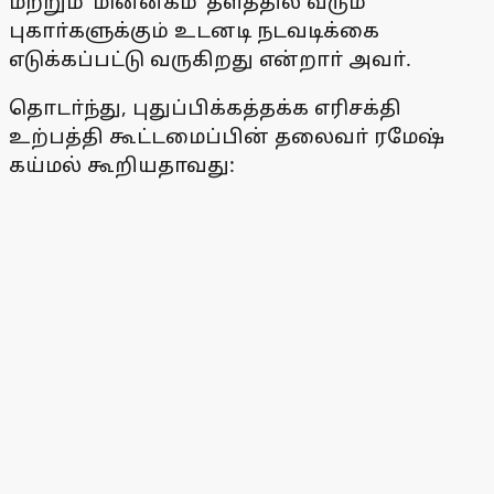
மற்றும் ‘மின்னகம்’ தளத்தில் வரும்
புகாா்களுக்கும் உடனடி நடவடிக்கை
எடுக்கப்பட்டு வருகிறது என்றாா் அவா்.
தொடா்ந்து, புதுப்பிக்கத்தக்க எரிசக்தி
உற்பத்தி கூட்டமைப்பின் தலைவா் ரமேஷ்
கய்மல் கூறியதாவது: