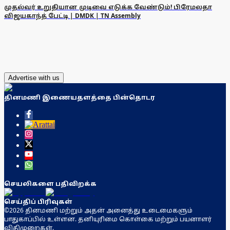
முதல்வர் உறுதியான முடிவை எடுக்க வேண்டும்! பிரேமலதா
விஜயகாந்த் பேட்டி | DMDK | TN Assembly
Advertise with us
தினமணி இணையதளத்தை பின்தொடர
செயலிகளை பதிவிறக்க
செய்திப் பிரிவுகள்
©2026 தினமணி மற்றும் அதன் அனைத்து உடைமைகளும்
பாதுகாப்பில் உள்ளன. தனியுரிமை கொள்கை மற்றும் பயனாளர்
விதிமுறைகள்.