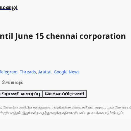
ுவமழை!
ntil June 15 chennai corporation
Telegram
,
Threads
,
Arattai
,
Google News
 செய்யவும்.
 பிராணி வளர்ப்பு
செல்லப்பிராணி
ுப்பு; அவை தினமணியின் கருத்துகளைப் பிரதிபலிக்கவில்லை.தனிநபர், சமூகம், மதம் அல்லது
ரிய குற்றம். இதுபோன்ற கருத்துகளுக்கு எதிராக உரிய சட்ட நடவடிக்கை எடுக்கப்படும்.