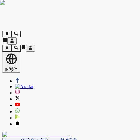
தமிழ்