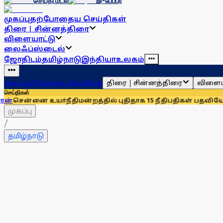
செய்தி மடல்
இ-பேப்பர்
முகப்பு
தற்போதைய செய்திகள்
திரை | சின்னத்திரை
விளையாட்டு
லைஃப்ஸ்டைல்
ஜோதிடம்
தமிழ்நாடு
இந்தியா
உலகம்
திரை | சின்னத்திரை
விளைய
முகப்பு
தற்போதைய செய்திகள்
செய்திகள்
உயா்நீதிமன்றத்தில் புதிதாக 15 நீதிபதிகள் பதவியேற்பு
சென்னைய
முகப்பு
/
தமிழ்நாடு