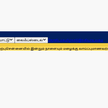
ாட்டு
லைஃப்ஸ்டைல்
ஜோதிடம்
தமிழ்நாடு
இந்தியா
உலகம்
ில் இன்றும் நாளையும் மழைக்கு வாய்ப்பு
மாணவர்களுக்காக முதல