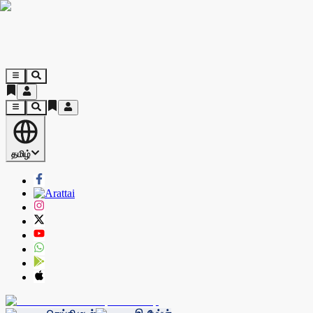
தமிழ்