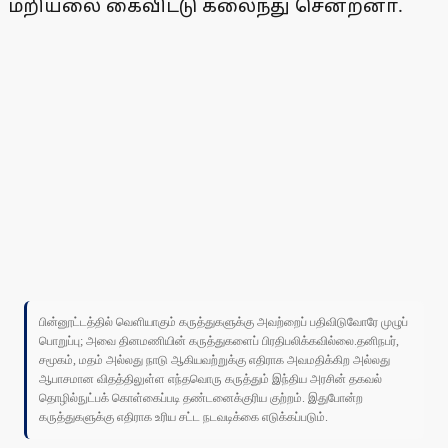
மறியலை கைவிட்டு கலைந்து சென்றனா்.
பின்னூட்டத்தில் வெளியாகும் கருத்துகளுக்கு அவற்றைப் பதிவிடுவோரே முழுப்
பொறுப்பு; அவை தினமணியின் கருத்துகளைப் பிரதிபலிக்கவில்லை.தனிநபர்,
சமூகம், மதம் அல்லது நாடு ஆகியவற்றுக்கு எதிராக அவமதிக்கிற அல்லது
ஆபாசமான விதத்திலுள்ள எந்தவொரு கருத்தும் இந்திய அரசின் தகவல்
தொழில்நுட்பக் கொள்கைப்படி தண்டனைக்குரிய குற்றம். இதுபோன்ற
கருத்துகளுக்கு எதிராக உரிய சட்ட நடவடிக்கை எடுக்கப்படும்.