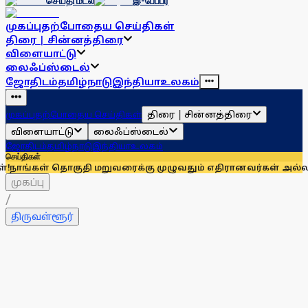
செய்தி மடல்
இ-பேப்பர்
முகப்பு
தற்போதைய செய்திகள்
திரை | சின்னத்திரை
விளையாட்டு
லைஃப்ஸ்டைல்
ஜோதிடம்
தமிழ்நாடு
இந்தியா
உலகம்
திரை | சின்னத்திரை
முகப்பு
தற்போதைய செய்திகள்
விளையாட்டு
லைஃப்ஸ்டைல்
ஜோதிடம்
தமிழ்நாடு
இந்தியா
உலகம்
செய்திகள்
தொகுதி மறுவரைக்கு முழுவதும் எதிரானவர்கள் அல்லர்: கனிமொழி
முகப்பு
/
திருவள்ளூர்