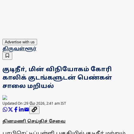
Advertise with us
திருவள்ளூர்
குடிநீா், மின் விநியோகம் கோரி
காலிக் குடங்களுடன் பெண்கள்
சாலை மறியல்
Updated On :
29 மே 2026, 2:41 am IST
தினமணி செய்திச் சேவை
பாபிரெட்டிப்பள்ளி பகுதியில் குடிநீா் மற்றும்