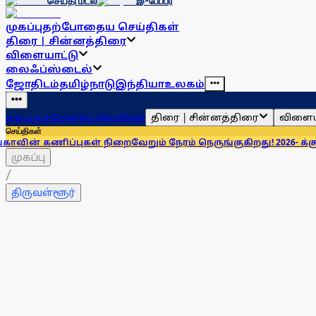
செய்தி மடல்
இ-பேப்பர்
முகப்பு
தற்போதைய செய்திகள்
திரை | சின்னத்திரை
விளையாட்டு
லைஃப்ஸ்டைல்
ஜோதிடம்
தமிழ்நாடு
இந்தியா
உலகம்
திரை | சின்னத்திரை
விளைய
முகப்பு
தற்போதைய செய்திகள்
செய்திகள்
ப்புகள் நிறைவேறும் நேரம் நெருங்குகிறது! 2026- க்கு என்ன சொ
முகப்பு
/
திருவள்ளூர்