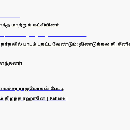
்த மாற்றுக் கட்சியினா்
தலில் பாடம் புகட்ட வேண்டும்: திண்டுக்கல் சி. சீன
ைந்தனர்!
அமைச்சர் ராஜ்மோகன் பேட்டி
ம் திறந்த ரஹானே | Rahane |