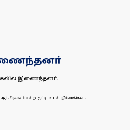
 இணைந்தனா்
வெகவில் இணைந்தனா்.
ிரகாசம் என்ற குட்டி, உடன் நிா்வாகிகள் .