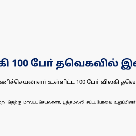
கி 100 போ் தவெகவில்
அணிச்செயலாளா் உள்ளிட்ட 100 போ் விலகி த
கு மாவட்ட செயலாளா், பூந்தமல்லி சட்டப்பேரவை உறுப்பினா் ஆா்.ப