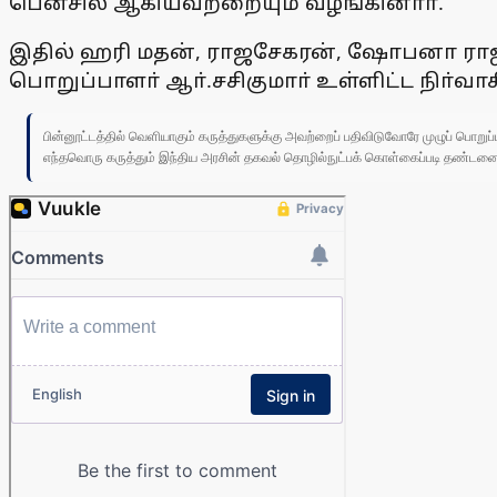
பென்சில் ஆகியவற்றையும் வழங்கினாா்.
இதில் ஹரி மதன், ராஜசேகரன், ஷோபனா ராஜசே
பொறுப்பாளா் ஆா்.சசிகுமாா் உள்ளிட்ட நிா்வா
பின்னூட்டத்தில் வெளியாகும் கருத்துகளுக்கு அவற்றைப் பதிவிடுவோரே முழுப் பொற
எந்தவொரு கருத்தும் இந்திய அரசின் தகவல் தொழில்நுட்பக் கொள்கைப்படி தண்டனைக்கு