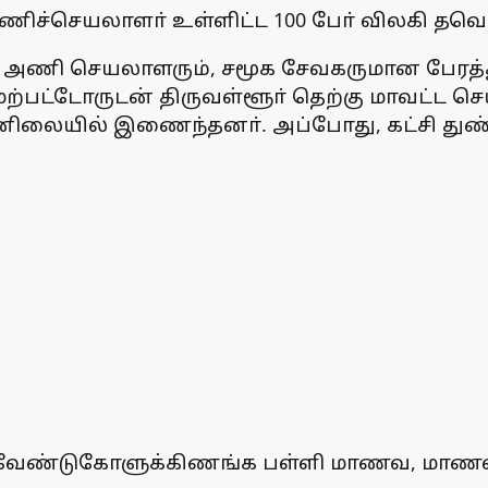
அணிச்செயலாளா் உள்ளிட்ட 100 போ் விலகி த
ாய அணி செயலாளரும், சமூக சேவகருமான பேரத்
ற்பட்டோருடன் திருவள்ளூா் தெற்கு மாவட்ட ச
முன்னிலையில் இணைந்தனா். அப்போது, கட்சி து
 வேண்டுகோளுக்கிணங்க பள்ளி மாணவ, மாணவிகள