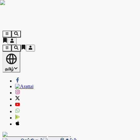
தமிழ்