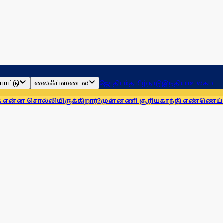
ாட்டு
லைஃப்ஸ்டைல்
ஜோதிடம்
தமிழ்நாடு
இந்தியா
உலகம்
ல்லியிருக்கிறார்?
முன்னணி சூரியகாந்தி எண்ணெய் நிறுவனத்து